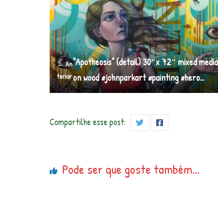
“Apotheosis” (detail) 30″x 72″ mixed medi
← An
terior
on wood #johnparkart #painting #hero…
Compartilhe esse post:
Pode ser que goste também...