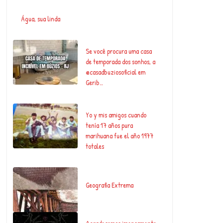
Água, sua linda
Se você procura uma casa
de temporada dos sonhos, a
@casadbuziosoficial em
Gerib…
Yo y mis amigos cuando
tenía 17 años pura
marihuana fue el año 1977
totales
Geografia Extrema