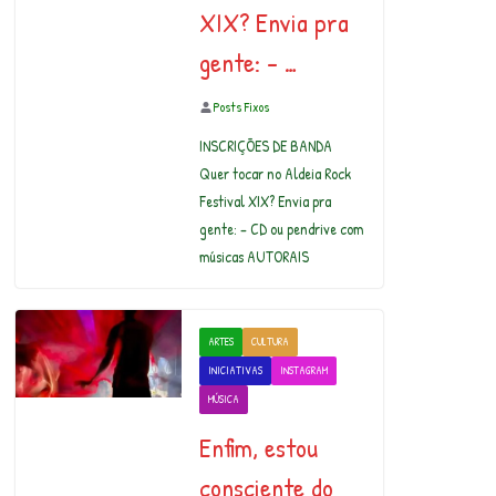
XIX? Envia pra
gente: – …
Posts Fixos
INSCRIÇÕES DE BANDA
Quer tocar no Aldeia Rock
Festival XIX? Envia pra
gente: – CD ou pendrive com
músicas AUTORAIS
ARTES
CULTURA
INICIATIVAS
INSTAGRAM
MÚSICA
Enfim, estou
consciente do