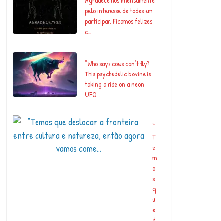
Agradecemos imensamente
pelo interesse de todes em
participar. Ficamos felizes
c…
“Who says cows can’t fly?
This psychedelic bovine is
taking a ride on a neon
UFO…
“
T
e
m
o
s
q
u
e
d