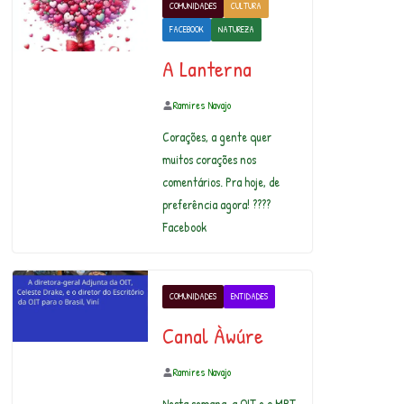
COMUNIDADES
CULTURA
FACEBOOK
NATUREZA
A Lanterna
Ramires Navajo
Corações, a gente quer
muitos corações nos
comentários. Pra hoje, de
preferência agora! ????
Facebook
COMUNIDADES
ENTIDADES
Canal Àwúre
Ramires Navajo
Nesta semana, a OIT e o MPT