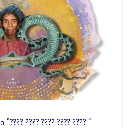
o “???? ???? ???? ???? ???? ”