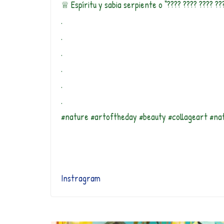
♕ Espíritu y sabia serpiente o “???? ???? ???? ?
.
.
.
.
.
.
#nature #artoftheday #beauty #collageart #na
Instragram