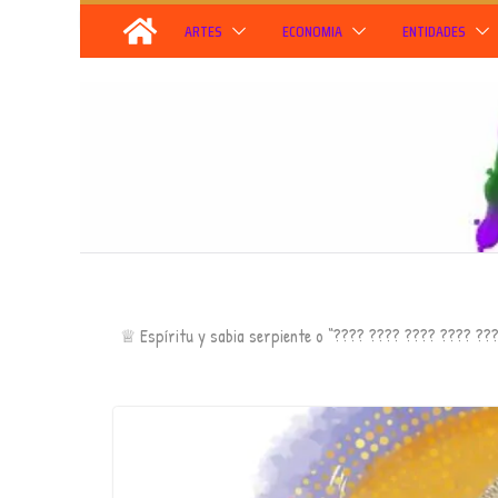
Skip
ARTES
ECONOMIA
ENTIDADES
to
content
♕ Espíritu y sabia serpiente o “???? ???? ???? ???? ????