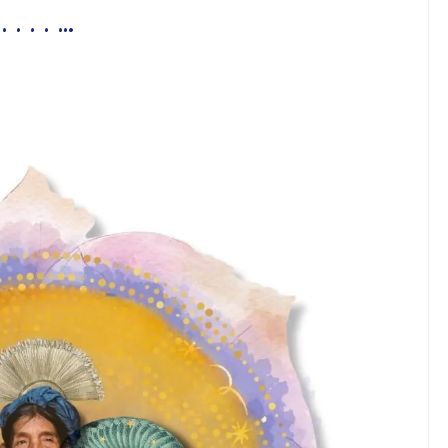
. . . …