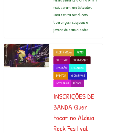
realizaram, em Salvador,
uma escuta social com
lideranças religiosas e
jovens de comunidades
ALDEIA VELHA
ARTES
COLETIVOS
COMUNIDADES
DIVERSÃO
ENCONTROS
EVENTOS
INICIATIVAS
INSTAGRAM
MÚSICA
INSCRIÇÕES DE
BANDA Quer
tocar no Aldeia
Rock Festival