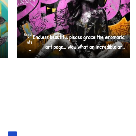
Segui
Endless beautiful pieces grace the @romaric.
a
nte
art page… Wow What an incredible ar…
→