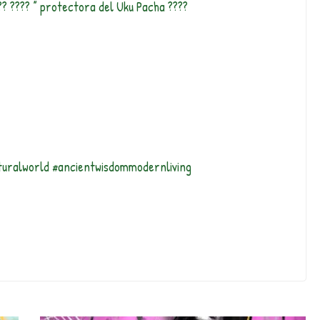
??? ???? ” protectora del Uku Pacha ????
turalworld #ancientwisdommodernliving