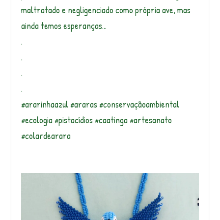
maltratado e negligenciado como própria ave, mas
ainda temos esperanças…
.
.
.
.
#ararinhaazul #araras #conservaçãoambiental
#ecologia #pistacídios #caatinga #artesanato
#colardearara