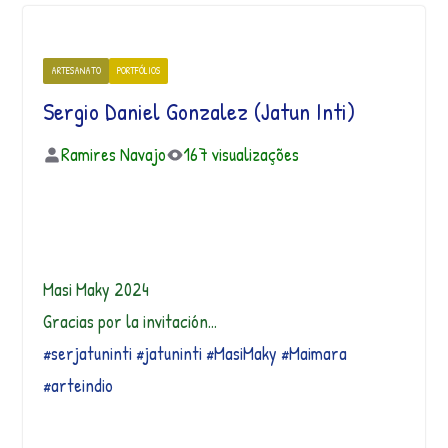
ARTESANATO
PORTFÓLIOS
Sergio Daniel Gonzalez (Jatun Inti)
Ramires Navajo
167 visualizações
Masi Maky 2024
Gracias por la invitación…
#serjatuninti
#jatuninti
#MasiMaky
#Maimara
#arteindio