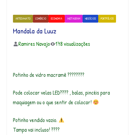
ARTESANATO
COMÉRCIO
ECONOMIA
INSTAGRAM
NEGÓCIOS
PORTFÓLIOS
Mandala da Luuz
Ramires Navajo
178 visualizações
Potinho de vidro macramê ????????
Pode colocar velas LED???? , balas, pincéis para
maquiagem ou o que sentir de colocar!
Potinho vendido vazio.
Tampa vai incluso! ????