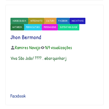
AGROECOLOGIA
ARTESANATO
CULTURA
FACEBOOK
INICIATIVAS
NATUREZA
PERMACULTURA
PERSONAGENS
SUSTENTABILIDADE
Jhon Bermond
Ramires Navajo
169 visualizações
Viva São João! ???? . @barquinharj
Facebook