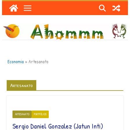
Skip
to
content
Economia
»
Artesanato
Artesanato
ARTESANATO
PORTFÓLIOS
Sergio Daniel Gonzalez (Jatun Inti)