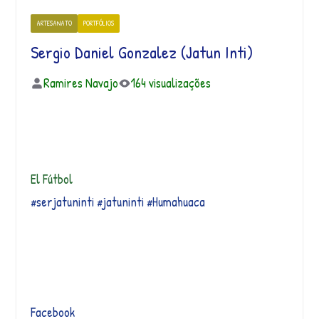
ARTESANATO
PORTFÓLIOS
Sergio Daniel Gonzalez (Jatun Inti)
Ramires Navajo
164 visualizações
El Fútbol
#serjatuninti
#jatuninti
#Humahuaca
Facebook