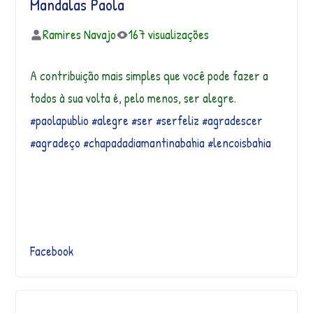
Mandalas Paola
Ramires Navajo
167 visualizações
A contribuição mais simples que você pode fazer a
todos à sua volta é, pelo menos, ser alegre.
#paolapublio
#alegre
#ser
#serfeliz
#agradescer
#agradeço
#
chapadadiamanti
nabahia
#lencoisbahia
Facebook