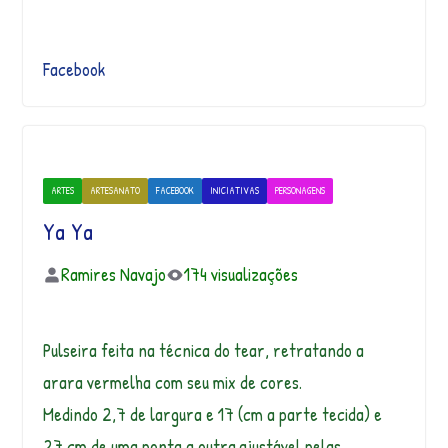
Facebook
ARTES
ARTESANATO
FACEBOOK
INICIATIVAS
PERSONAGENS
Ya Ya
Ramires Navajo
174 visualizações
Pulseira feita na técnica do tear, retratando a
arara vermelha com seu mix de cores.
Medindo 2,7 de largura e 17 (cm a parte tecida) e
27 cm de uma ponta a outra.ajustável pelas