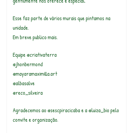
gentilmente nos oferece é especial.
Esse faz parte de vários murais que pintamos na
unidade.
Em breve publico mais.
Equipe @criativaterra
@jhonbermond
@mayaramaximilla.art
@albasalve
@reco_silveira
Agradecemos ao @sescpiracicaba e a @luiza_bio pelo
convite e organização.