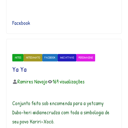
Facebook
ARTES
ARTESANATO
FACEBOOK
INICIATIVAS
PERSONAGENS
Ya Ya
Ramires Navajo
169 visualizações
Conjunto feito sob encomenda para a yetcamy
Dubo-heri @idianecrudza com toda a simbologia de
seu povo Kariri-Xocó.