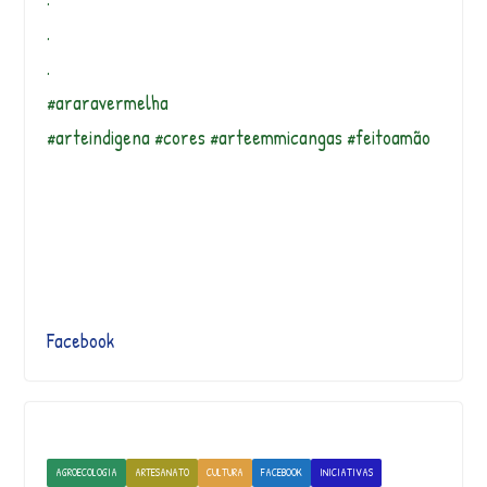
.
.
#araravermelha
#arteindigena #cores #arteemmicangas #feitoamão
Facebook
AGROECOLOGIA
ARTESANATO
CULTURA
FACEBOOK
INICIATIVAS