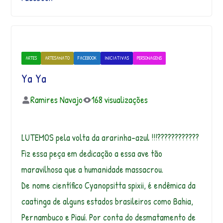
ARTES
ARTESANATO
FACEBOOK
INICIATIVAS
PERSONAGENS
Ya Ya
Ramires Navajo
168 visualizações
LUTEMOS pela volta da ararinha-azul !!!????????????
Fiz essa peça em dedicação a essa ave tão
maravilhosa que a humanidade massacrou.
De nome científico Cyanopsitta spixii, é endêmica da
caatinga de alguns estados brasileiros como Bahia,
Pernambuco e Piauí. Por conta do desmatamento de