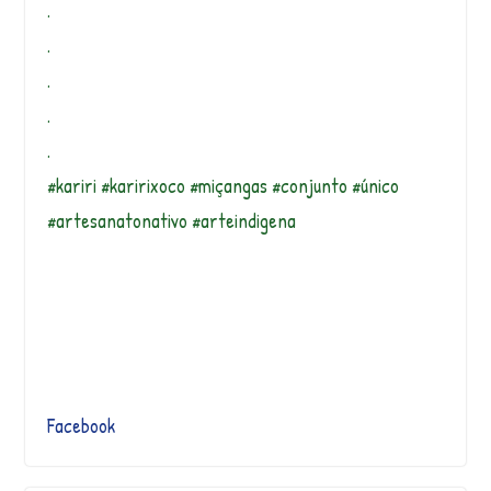
.
.
.
.
.
#kariri #karirixoco #miçangas #conjunto #único
#artesanatonativo #arteindigena
Facebook