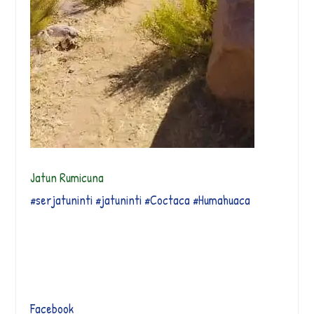
Jatun Rumicuna
#serjatuninti
#jatuninti
#Coctaca
#Humahuaca
Facebook