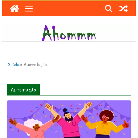
Skip
to
content
Saúde
»
Alimentação
Alimentação