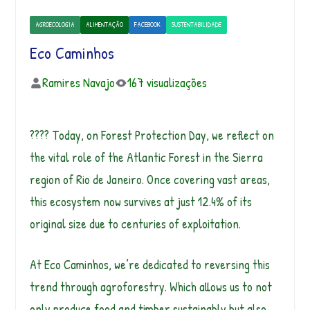
AGROECOLOGIA
ALIMENTAÇÃO
FACEBOOK
SUSTENTABILIDADE
Eco Caminhos
Ramires Navajo
167 visualizações
???? Today, on Forest Protection Day, we reflect on
the vital role of the Atlantic Forest in the Sierra
region of Rio de Janeiro. Once covering vast areas,
this ecosystem now survives at just 12.4% of its
original size due to centuries of exploitation.
At Eco Caminhos, we’re dedicated to reversing this
trend through agroforestry. Which allows us to not
only produce food and timber sustainably but also