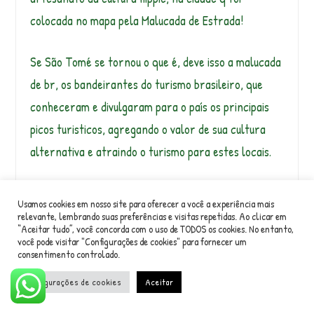
colocada no mapa pela Malucada de Estrada!
Se São Tomé se tornou o que é, deve isso a malucada
de br, os bandeirantes do turismo brasileiro, que
conheceram e divulgaram para o país os principais
picos turisticos, agregando o valor de sua cultura
alternativa e atraindo o turismo para estes locais.
Por todo o Brasil, prefeituras e comerciantes
Usamos cookies em nosso site para oferecer a você a experiência mais
sequestraram o valor agregado da cultura hippie
relevante, lembrando suas preferências e visitas repetidas. Ao clicar em
“Aceitar tudo”, você concorda com o uso de TODOS os cookies. No entanto,
brasileira, criando pseudo Feiras Hippies e depois
você pode visitar "Configurações de cookies" para fornecer um
consentimento controlado.
perseguem os legitimos artesãos de estrada.
Configurações de cookies
Aceitar
Chega, isso tem de acabar!