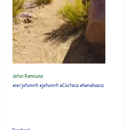
Jatun Rumicuna
#serjatuninti
#jatuninti
#Coctaca
#Humahuaca