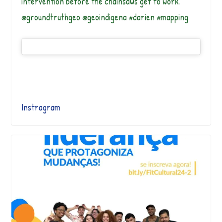
intervention before the chainsaws get to work.
@groundtruthgeo @geoindigena #darien #mapping
Instragram