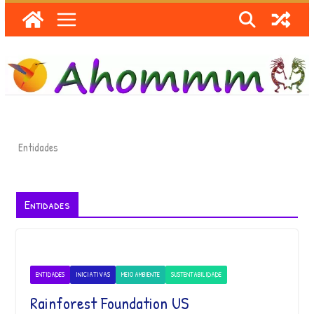
Skip
to
content
Entidades
Entidades
ENTIDADES
INICIATIVAS
MEIO AMBIENTE
SUSTENTABILIDADE
Rainforest Foundation US