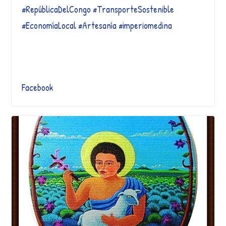
#RepúblicaDelCongo #TransporteSostenible
#EconomíaLocal #Artesanía #imperiomedina
Facebook