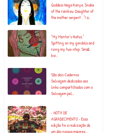
Goddess Naga Kanya. Snake
of the rainbow. Daughter of
the mother serpent . “I a…
“My Mentor’s Hiatus.”
Spitting on my gondola and
ruing my two-step. Small
boi…
São dois Cadernos
Selvagem dedicados aos
links compartilhados com o
Selvagem pel…
• NOTA DE
AGRADECIMENTO • Essa
edição foi a realização de