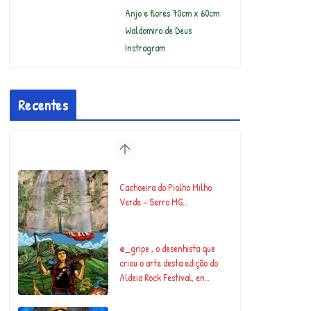
Anjo e flores 70cm x 60cm
Waldomiro de Deus
Instragram
Recentes
e bioconstrução :)
Cachoeira do Piolho Milho
Verde – Serro MG…
@_gripe , o desenhista que
criou o arte desta edição do
Aldeia Rock Festival, en…