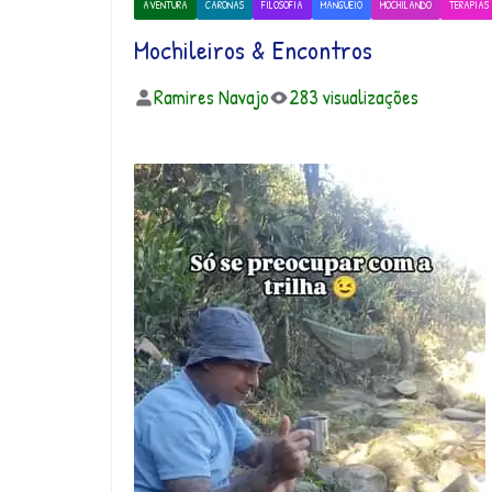
AVENTURA
CARONAS
FILOSOFIA
MANGUEIO
MOCHILANDO
TERAPIAS
Mochileiros & Encontros
Ramires Navajo
283 visualizações