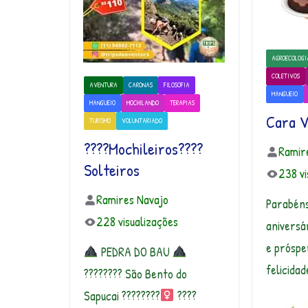
AGROECOLOGI
COLETIVOS
AVENTURA
CARONAS
FILOSOFIA
MANGUEIO
MANGUEIO
MOCHILANDO
TERAPIAS
Cara V
TURISMO
VOLUNTARIADO
????Mochileiros????
Ramir
Solteiros
238 vi
Ramires Navajo
Parabéns
228 visualizações
aniversá
e próspe
PEDRA DO BAU
felicidad
???????? São Bento do
Sapucai ????????‍
????