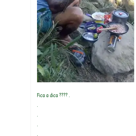
Fica a dica ???? .
.
.
.
.