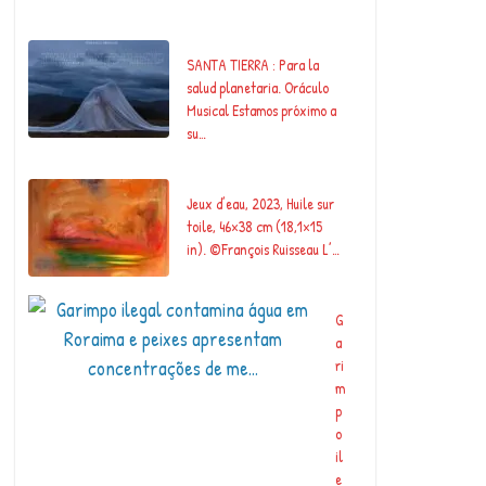
um dos nossos maiores…
SANTA TIERRA : Para la
salud planetaria. Oráculo
Musical Estamos próximo a
su…
Jeux d’eau, 2023, Huile sur
toile, 46×38 cm (18,1×15
in). ©François Ruisseau L’…
G
a
ri
m
p
o
il