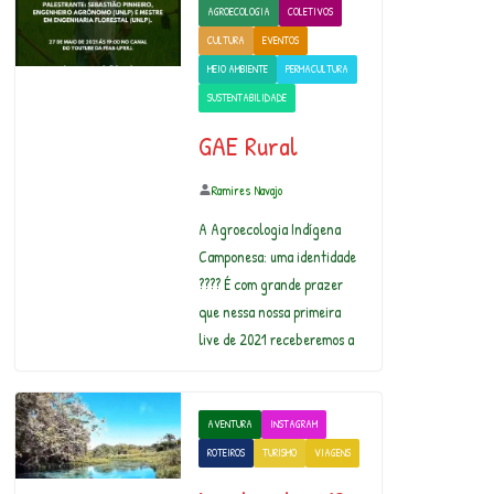
AGROECOLOGIA
COLETIVOS
CULTURA
EVENTOS
MEIO AMBIENTE
PERMACULTURA
SUSTENTABILIDADE
GAE Rural
Ramires Navajo
A Agroecologia Indígena
Camponesa: uma identidade
???? É com grande prazer
que nessa nossa primeira
live de 2021 receberemos a
AVENTURA
INSTAGRAM
ROTEIROS
TURISMO
VIAGENS