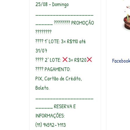
25/08 – Domingo
____________________
______ ???????? PROMOÇÃO
????????
???? 1° LOTE: 3× R$110 até
31/07
???? 2° LOTE:
3× R$120
Faceboo
???? PAGAMENTO:
PIX, Cartão de Crédito,
Boleto.
____________________
______ RESERVA E
INFORMAÇÕES:
(11) 94592-7113