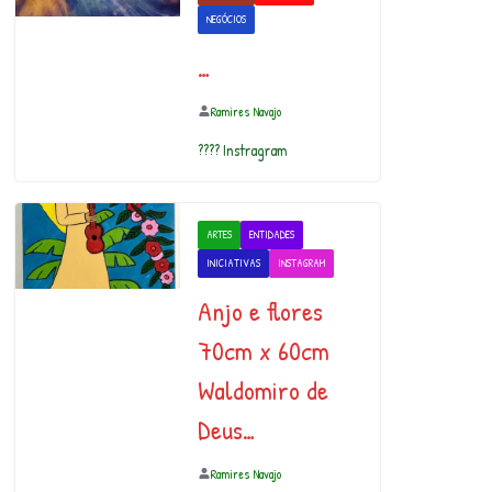
NEGÓCIOS
…
Ramires Navajo
???? Instragram
ARTES
ENTIDADES
INICIATIVAS
INSTAGRAM
Anjo e flores
70cm x 60cm
Waldomiro de
Deus…
Ramires Navajo