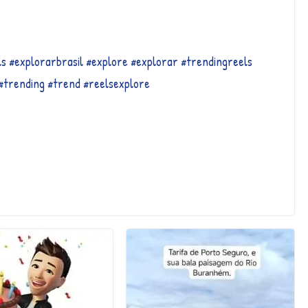
ls
#explorarbrasil
#explore
#explorar
#trendingreels
#trending
#trend
#reelsexplore