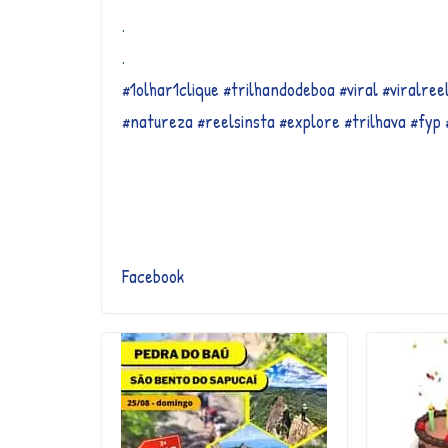
.
.
#1olhar1clique
#trilhandodeboa
#viral
#viralree
#natureza
#reelsinsta
#explore
#trilhava
#fyp
Facebook