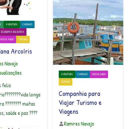
A
AVENTURA
CARONAS
ECONOMIA SOLIDÁRIA
MOCHILANDO
TURISMO
ana Arcoíris
es Navajo
sualizações
AVENTURA
CARONAS
MOCHILANDO
TURISMO
 feliz
Companhia para
rio????????vida longa
Viajar Turismo e
ra ???????? muitas
Viagens
es, saúde e paz ????
Ramires Navajo