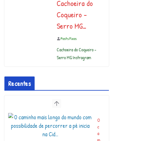
Cachoeira do
Coqueiro –
Serro MG…
Posts Fixos
Cachoeira do Coqueiro –
Serro MG Instragram
Recentes
H
e
y
,