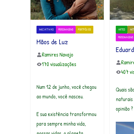
INICIATIVAS
PERSONAGENS
PORTFÓLIOS
ARTES
AR
PERSONAGENS
Mãos de Luz
Eduard
Ramires Navajo
Ramir
170 visualizações
407 vi
Num 12 de junho, você chegou
Quais sã
ao mundo, você nasceu.
naturais
opinião ?
E sua existência transformou
para sempre minha vida,
nossas vidas, o planeta