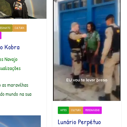
TESANATO
CULTURA
o Kobra
es Navajo
sualizações
o as maravilhas
 do mundo na sua
ARTES
CULTURA
PERSONAGENS
Lunário Perpétuo