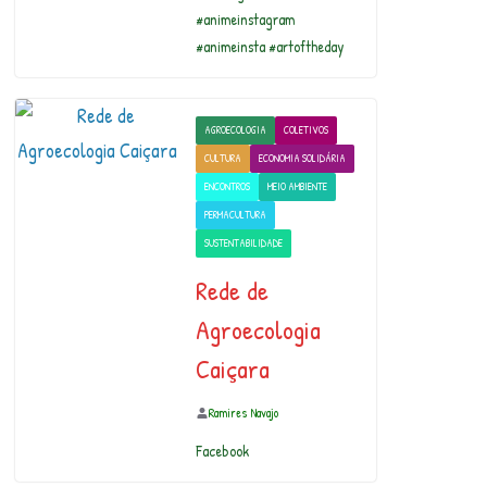
#animeinstagram
#animeinsta #artoftheday
AGROECOLOGIA
COLETIVOS
CULTURA
ECONOMIA SOLIDÁRIA
ENCONTROS
MEIO AMBIENTE
PERMACULTURA
SUSTENTABILIDADE
Rede de
Agroecologia
Caiçara
Ramires Navajo
Facebook