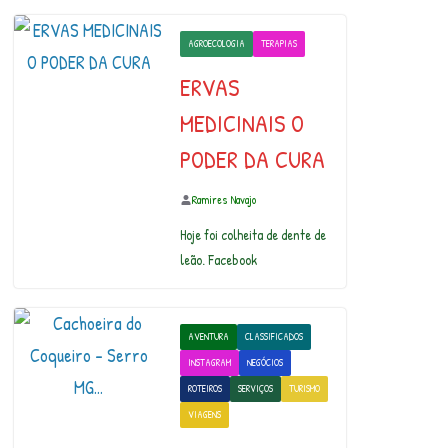
AGROECOLOGIA
TERAPIAS
ERVAS
MEDICINAIS O
PODER DA CURA
Ramires Navajo
Hoje foi colheita de dente de
leão. Facebook
AVENTURA
CLASSIFICADOS
INSTAGRAM
NEGÓCIOS
ROTEIROS
SERVIÇOS
TURISMO
VIAGENS