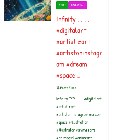
ARTES
INSTAGRAM
Infinity . . . .
#digitalart
#artist #art
#artistoninstagr
am #dream
#space …
Posts Fixos
Infinity ???? . . . . #digitalart
#artist #art
#artistoninstagram #dream
#space #illustration
#illustrator #animeedits
#animegirl #animeart