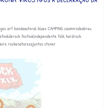
igos
arf
bandaautoral
blues
CAMPING
casimirodeabreu
,
,
,
,
,
,
stivalderock
festivalindependente
folk
hardrock
,
,
,
,
eiro
rockenaturezajuntos
stoner
,
,