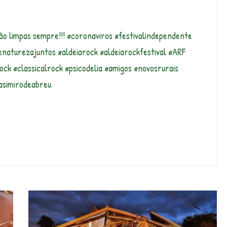
o limpas sempre!!! #coronaviros #festivalindependente
naturezajuntos #aldeiarock #aldeiarockfestival #ARF
ck #classicalrock #psicodelia #amigos #novosrurais
casimirodeabreu