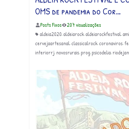
OMS de pandemia do Cor…
Posts Fixos
207 visualizações
aldeia2020
aldeiarock
aldeiarockfestival
am
,
,
,
cervejaartesanal
classicalrock
coronaviros
fe
,
,
,
interiorrj
novosrurais
prog
psicodelia
riodejan
,
,
,
,