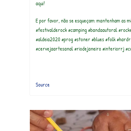
aqui!
E por favor, não se esqueçam: mantenham as mã
#festivalderock #camping #bandaautoral #rocke
#aldeia2020 #prog #stoner #blues #folk #hardro
#cervejaartesanal #riodejaneiro #interiorrj #
Source