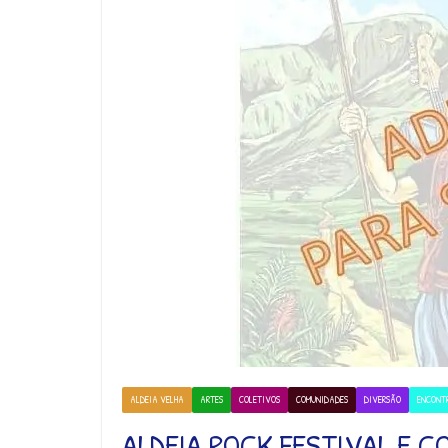
ALDEIA VELHA
ARTES
COLETIVOS
COMUNIDADES
DIVERSÃO
ENCONT
ALDEIA ROCK FESTIVAL E C