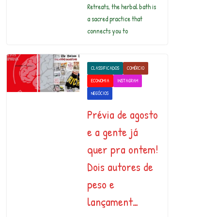
Retreats, the herbal bath is
a sacred practice that
connects you to
CLASSIFICADOS
COMÉRCIO
ECONOMIA
INSTAGRAM
NEGÓCIOS
Prévia de agosto
e a gente já
quer pra ontem!
Dois autores de
peso e
lançament…