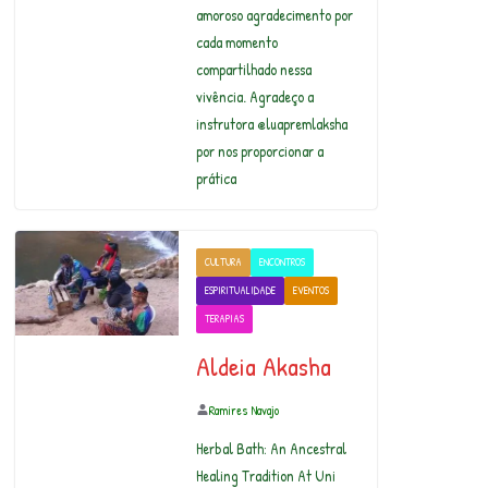
amoroso agradecimento por
cada momento
compartilhado nessa
vivência. Agradeço a
instrutora @luapremlaksha
por nos proporcionar a
prática
CULTURA
ENCONTROS
ESPIRITUALIDADE
EVENTOS
TERAPIAS
Aldeia Akasha
Ramires Navajo
Herbal Bath: An Ancestral
Healing Tradition At Uni