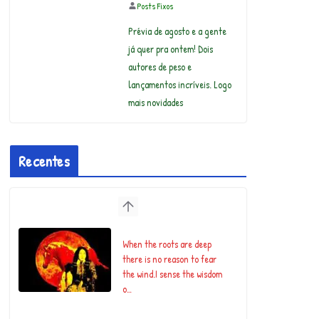
Posts Fixos
Prévia de agosto e a gente
já quer pra ontem! Dois
autores de peso e
lançamentos incríveis. Logo
mais novidades
Recentes
When the roots are deep
there is no reason to fear
the wind.I sense the wisdom
o…