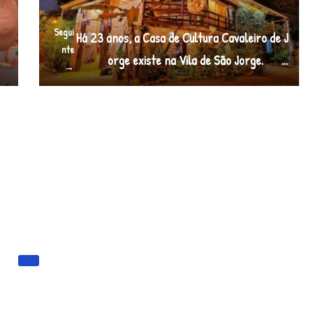
Segui
Há 23 anos, a Casa de Cultura Cavaleiro de J
o
nte
orge existe na Vila de São Jorge.⠀⠀…
→