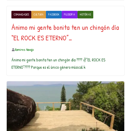
COMUNIDADES
CULTURA
FACEBOOK
FILOSOFIA
HISTÓRIAS
Ánimo mi gente bonita ten un chingón día
“EL ROCK ES ETERNO”…
Ramires Navajo
Ánimo mi gente bonita ten un chingón día ???? ✌️”EL ROCK ES
ETERNO”???? Porque es el único género músical k