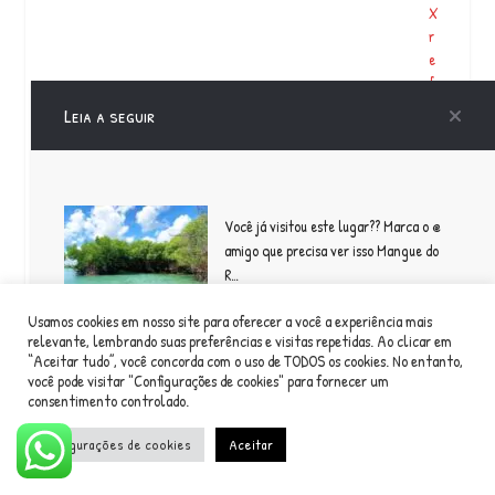
X
r
e
f
e
Leia a seguir
r
e
n
t
e
Você já visitou este lugar?? Marca o @
a
amigo que precisa ver isso Mangue do
q
R…
…
Usamos cookies em nosso site para oferecer a você a experiência mais
relevante, lembrando suas preferências e visitas repetidas. Ao clicar em
P
“Aceitar tudo”, você concorda com o uso de TODOS os cookies. No entanto,
Para sexta semana de lives do ARF
r
você pode visitar "Configurações de cookies" para fornecer um
teremos o grande @marcolacerdablues .
e
consentimento controlado.
O Marcão…
p
a
Configurações de cookies
Aceitar
r
a