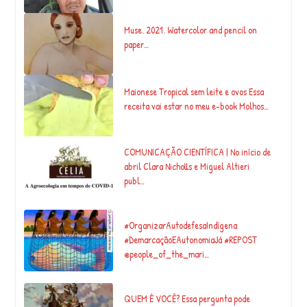
Muse. 2021. Watercolor and pencil on
paper…
Maionese Tropical sem leite e ovos Essa
receita vai estar no meu e-book Molhos…
COMUNICAÇÃO CIENTÍFICA | No início de
abril Clara Nicholls e Miguel Altieri
publ…
#OrganizarAutodefesaIndígena
#DemarcaçãoEAutonomiaJá #REPOST
@people_of_the_mari…
QUEM É VOCÊ? Essa pergunta pode