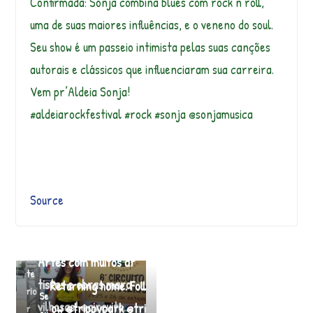
Confirmada: Sonja combina blues com rock’n roll,
uma de suas maiores influências, e o veneno do soul.
Seu show é um passeio intimista pelas suas canções
autorais e clássicos que influenciaram sua carreira.
Vem pr’Aldeia Sonja!
#aldeiarockfestival #rock #sonja @sonjamusica
Source
Dia lindo! Circuito de
←
An
Artes com muitos ar
te
tistas e obras mara
Returning home. Foll
rio
Se
vilhosas! @circuito…
ow @trippypark @tri
r