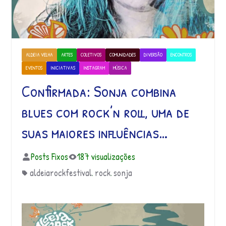
ALDEIA VELHA
ARTES
COLETIVOS
COMUNIDADES
DIVERSÃO
ENCONTROS
EVENTOS
INICIATIVAS
INSTAGRAM
MÚSICA
Confirmada: Sonja combina
blues com rock’n roll, uma de
suas maiores influências…
Posts Fixos
187 visualizações
aldeiarockfestival
rock
sonja
,
,