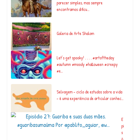
parecer simples, mas sempre
encontramos dificu…
Galeria de Arte Shalom
Let’s get spooky! . . . . #artoftheday
#autumn #moody #halloween #creepy
#e…
Selvagem – ciclo de estudos sobre a vida
– é uma experiência de articular conhec…
E
pi
s