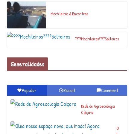
p
a
Mochileiros & Encontros
b
li
t
o
????Mochileiros????Solteiros
_
a
g
ui
Generalidades
a
r,
@
w
Popular
Recent
Comment
…
Rede de Agroecologia
Caiçara
O