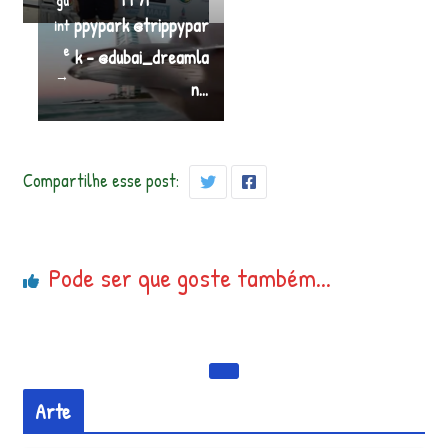
gu
ppypark @trippypar
int
e
k – @dubai_dreamla
→
n…
Compartilhe esse post:
Pode ser que goste também...
Arte