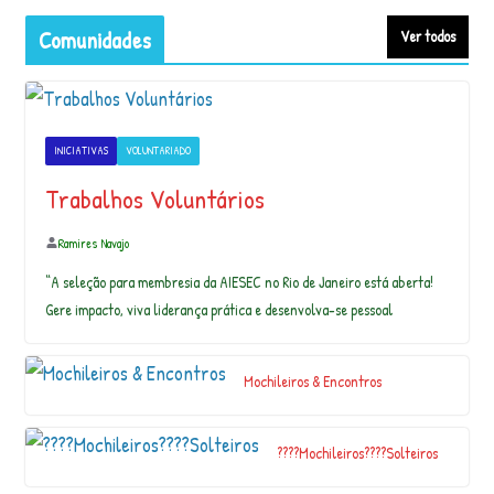
ã
Comunidades
Ver todos
e
s.
#
g
u
INICIATIVAS
VOLUNTARIADO
a
ri
Trabalhos Voluntários
b
a
Ramires Navajo
s
u
“A seleção para membresia da AIESEC no Rio de Janeiro está aberta!
m
Gere impacto, viva liderança prática e desenvolva-se pessoal
a
ú
m
Mochileiros & Encontros
a
P
o
????Mochileiros????Solteiros
r
@