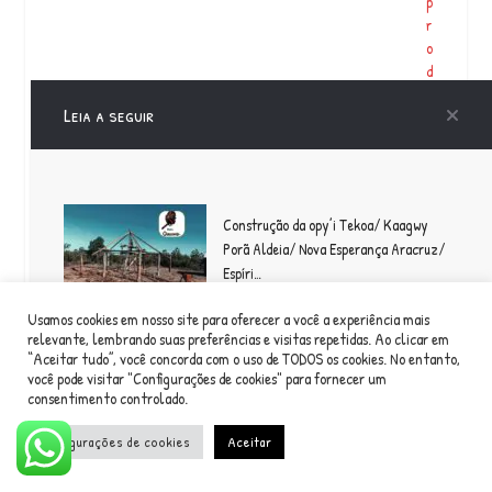
p
r
o
d
u
Leia a seguir
ç
ã
o
?
E
Construção da opy’i Tekoa/ Kaagwy
s
Porã Aldeia/ Nova Esperança Aracruz/
t
Espíri…
e
a
Usamos cookies em nosso site para oferecer a você a experiência mais
n
relevante, lembrando suas preferências e visitas repetidas. Ao clicar em
o,
“Aceitar tudo”, você concorda com o uso de TODOS os cookies. No entanto,
O Sextou de hoje te leva para a pista! O DJ Eric Terena
p
você pode visitar "Configurações de cookies" para fornecer um
(@ericterena) respira …
o
consentimento controlado.
r
m
Configurações de cookies
Aceitar
o
ti