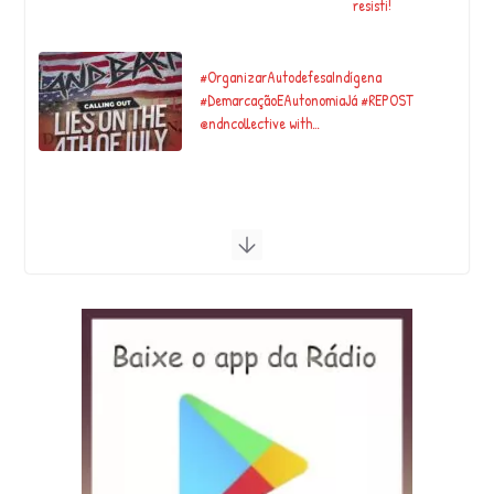
resisti!
#OrganizarAutodefesaIndígena
#DemarcaçãoEAutonomiaJá #REPOST
@ndncollective with…