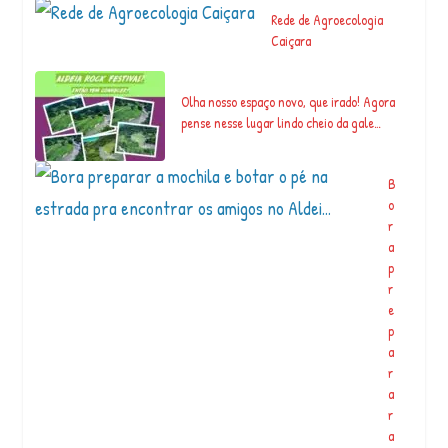
Rede de Agroecologia
Caiçara
Olha nosso espaço novo, que irado! Agora
pense nesse lugar lindo cheio da gale…
B
o
r
a
p
r
e
p
a
r
a
r
a