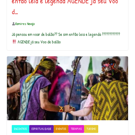
então leia e legenda AGENDE já seu Voo
d…
Ramires Navajo
Já pensou em voar de balão?? Se sim então leia e legenda ????????????
AGENDE já seu Voo de balão
ENCONTROS
ESPIRITUALIDADE
EVENTOS
TERAPIAS
TURISMO