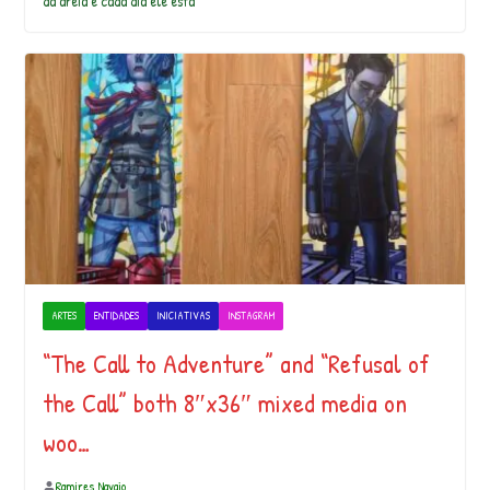
da areia e cada dia ele está
ARTES
ENTIDADES
INICIATIVAS
INSTAGRAM
“The Call to Adventure” and “Refusal of
the Call” both 8″x36″ mixed media on
woo…
Ramires Navajo