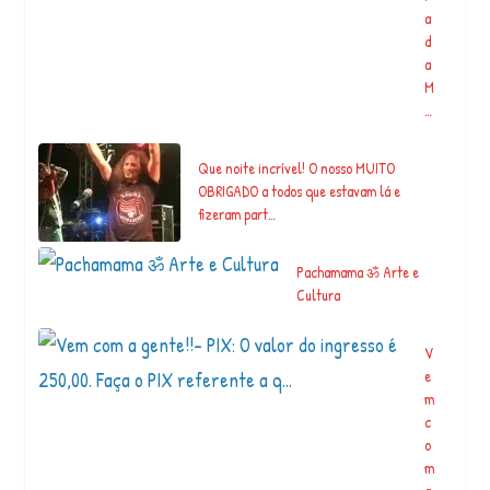
a
d
a
M
…
Que noite incrível! O nosso MUITO
OBRIGADO a todos que estavam lá e
fizeram part…
Pachamama ॐ Arte e
Cultura
V
e
m
c
o
m