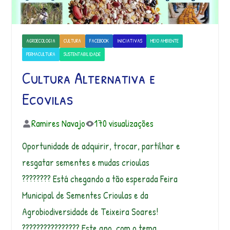
AGROECOLOGIA
CULTURA
FACEBOOK
INICIATIVAS
MEIO AMBIENTE
PERMACULTURA
SUSTENTABILIDADE
Cultura Alternativa e
Ecovilas
Ramires Navajo
170 visualizações
Oportunidade de adquirir, trocar, partilhar e
resgatar sementes e mudas crioulas
???????? Está chegando a tão esperada Feira
Municipal de Sementes Crioulas e da
Agrobiodiversidade de Teixeira Soares!
???????????????? Este ano, com o tema