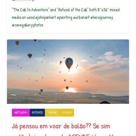
“The Call to Adventure” and “Refusal of the Call” both 8″x36″ mixed
media on wood #johnparkart #painting #urbanart #herosjourney
@cavegalleryphotos
INSTAGRAM
ROTEIROS
TURISMO
VIAGENS
Já pensou em voar de balão?? Se sim