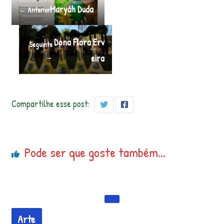
Maryáh Duda
← Anterior
Dona Flora Erv
Seguinte
→
eira
Compartilhe esse post:
Pode ser que goste também...
Arte