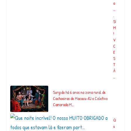
a
…
.
SI
M
!
V
C
E
S
T
Á
…
Surgido há 6 anos na zona rural de
Cachoeiras de Macacu-RJ o Coletivo
Camarada M…
Q
u