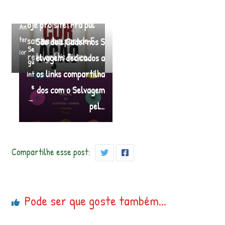
Arte nova subindo h
←
oje pro site! Pra pul
An
ter
sar na tua parede F
São dois Cadernos S
Se
ior
rete grátis Pix co…
elvagem dedicados a
gu
os links compartilha
int
e
dos com o Selvagem
→
pel…
Compartilhe esse post:
Pode ser que goste também...