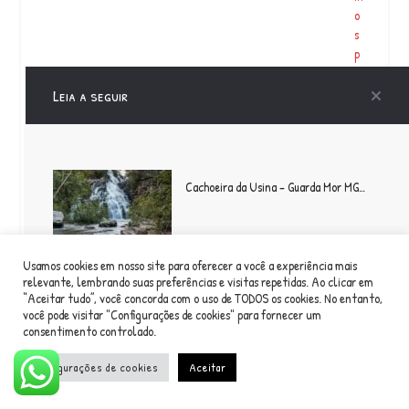
o
s
p
a
r
Leia a seguir
a
v
o
c
Cachoeira da Usina – Guarda Mor MG…
ê
u
m
e
n
Usamos cookies em nosso site para oferecer a você a experiência mais
relevante, lembrando suas preferências e visitas repetidas. Ao clicar em
c
“Aceitar tudo”, você concorda com o uso de TODOS os cookies. No entanto,
POESIA Voltamos com as camisetas
o
você pode visitar "Configurações de cookies" para fornecer um
n
Poesia! . . 100% algodão Serigrafia
consentimento controlado.
t
Cores: br…
r
Configurações de cookies
Aceitar
o
m