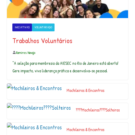
…
PULSEIRAS DE MIÇANGAS Para mais
informações entre em contato pelo nosso
INICIATIVAS
VOLUNTARIADO
What…
Trabalhos Voluntários
Ramires Navajo
S
u
“A seleção para membresia da AIESEC no Rio de Janeiro está aberta!
m
Gere impacto, viva liderança prática e desenvolva-se pessoal
a
q
s
Mochileiros & Encontros
u
m
a
????Mochileiros????Solteiros
q
C
o
m
Mochileiros & Encontros