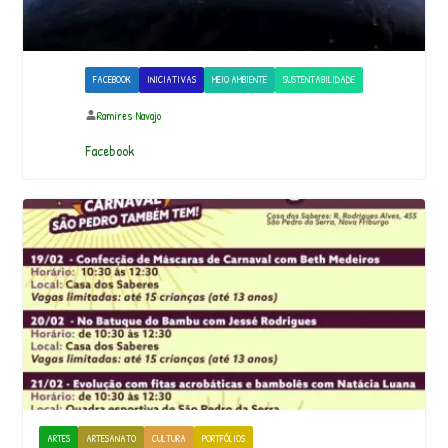
FACEBOOK
INICIATIVAS
MEIO AMBIENTE
SUSTENTABILIDADE
Ramires Navajo
Facebook
ARTES
ARTESANATO
CULTURA
PORTFÓLIOS