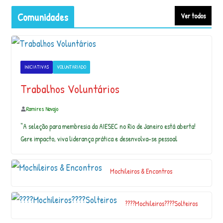
h
Comunidades
Ver todos
u
a
s
c
a
INICIATIVAS
VOLUNTARIADO
|
C
Trabalhos Voluntários
a
s
Ramires Navajo
a
X
“A seleção para membresia da AIESEC no Rio de Janeiro está aberta!
a
Gere impacto, viva liderança prática e desenvolva-se pessoal
m
â
n
Mochileiros & Encontros
ic
a
P
????Mochileiros????Solteiros
a
r