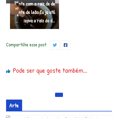
gui
nte com a raiz de de
nt
nte de leão Eu ja util
e
izava a raiz do d…
→
Compartilhe esse post:
Pode ser que goste também...
Arte