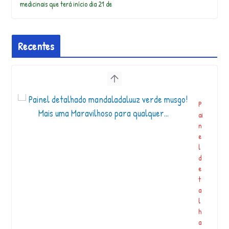
medicinais que terá início dia 21 de
Recentes
P
ai
n
e
l
d
e
t
a
l
h
a