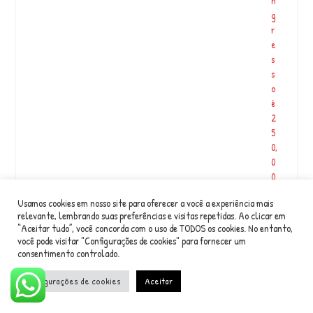
n
e
g
r
r
c
e
a
s
T
s
e
o
m
é
p
2
o
5
…
0,
0
0.
F
Usamos cookies em nosso site para oferecer a você a experiência mais
a
relevante, lembrando suas preferências e visitas repetidas. Ao clicar em
ç
“Aceitar tudo”, você concorda com o uso de TODOS os cookies. No entanto,
a
você pode visitar "Configurações de cookies" para fornecer um
o
consentimento controlado.
P
I
Configurações de cookies
Aceitar
X
r