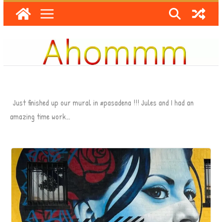
Skip
to
content
Just finished up our mural in #pasadena !!! Jules and I had an
amazing time work…