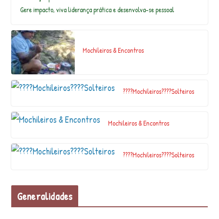
…
Gere impacto, viva liderança prática e desenvolva-se pessoal
No bloco do centro do mundo, a
Mochileiros & Encontros
Amazônia e os povos-floresta estão na
comissão de…
????Mochileiros????Solteiros
A fotografia é uma maneira de eternizar
momentos. Através dela é possível
mostra…
Mochileiros & Encontros
Hey bastardos !!! Agora sim, faltam
????Mochileiros????Solteiros
poucos dias para nos encontrarmos
novamente….
Generalidades
Bendita . . . . #digitalart #artist #art
#artistoninstagram #dream #jungle …