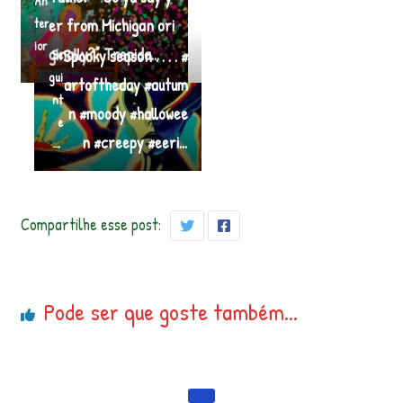
An
ter
er from Michigan ori
ior
ginally?” Trepida…
Spooky season . . . . #
Se
gui
artoftheday #autum
nt
n #moody #hallowee
e
n #creepy #eeri…
→
Compartilhe esse post:
Pode ser que goste também...