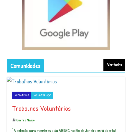
AyniMambeadero Ab…
Companhia para Viajar Turismo e Viagens
Respondendo os comentários ignorantes sobre o Mamoeiro cortado
para fazer o filé…
Comunidades
Ver todos
Yoga mandala é uma prática que amo
compartilhar! Ela nos ensina sobre
harmonia, …
INICIATIVAS
VOLUNTARIADO
Trabalhos Voluntários
Sobre um solo de tantas camadas, que já
foi aldeia, casa de traficante, de rei e…
Ramires Navajo
“A seleção para membresia da AIESEC no Rio de Janeiro está aberta!