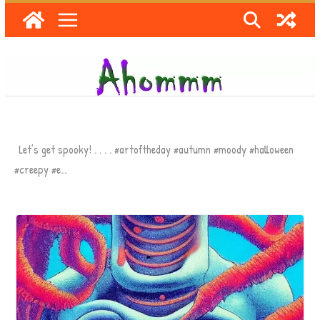
Skip
to
content
Let’s get spooky! . . . . #artoftheday #autumn #moody #halloween
#creepy #e…