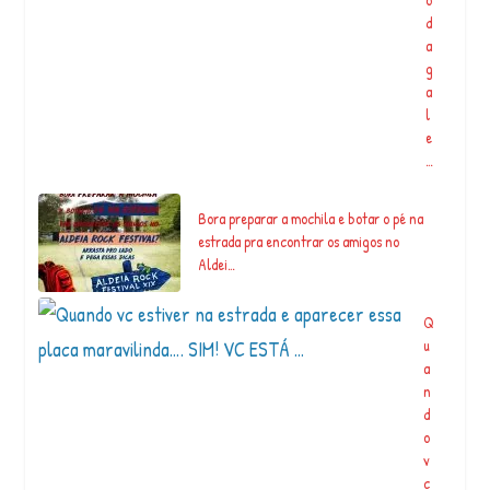
d
a
g
a
l
e
…
Bora preparar a mochila e botar o pé na
estrada pra encontrar os amigos no
Aldei…
Q
u
a
n
d
o
v
c