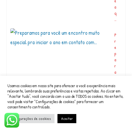
e
a
q
…
P
r
e
p
a
r
a
m
o
Usamos cookies em nosso site para oferecer a você a experiência mais
s
relevante, lembrando suas preferências e visitas repetidas. Ao clicar em
“Aceitar tudo”, você concorda com o uso de TODOS os cookies. No entanto,
p
você pode visitar "Configurações de cookies" para fornecer um
a
consentimento controlado.
r
a
Configurações de cookies
Aceitar
v
o