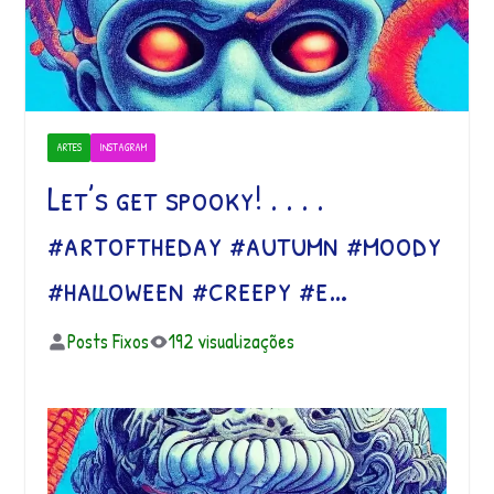
ARTES
INSTAGRAM
Let’s get spooky! . . . .
#artoftheday #autumn #moody
#halloween #creepy #e…
Posts Fixos
192 visualizações