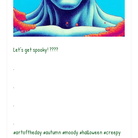
Let’s get spooky! ????
.
.
.
.
#artoftheday #autumn #moody #halloween #creepy