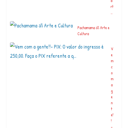
a
rt
…
Pachamama ॐ Arte e
Cultura
V
e
m
c
o
m
a
g
e
n
t
e!
!
–