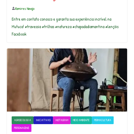
Ramires Navajo
Entre em contato conosco e garanta sua experiência incrível na
Mutuca! #travessia #trilhas #natureza #chapadadiamantina #lençóis
Facebook
AGROECOLOGIA
INICIATIVAS
INSTAGRAM
MEIO AMBIENTE
PERMACULTURA
PERSONAGENS