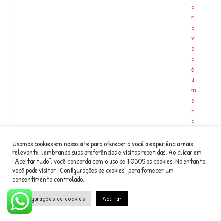
a
r
a
v
o
c
ê
u
m
e
n
c
o
n
Usamos cookies em nosso site para oferecer a você a experiência mais
t
relevante, lembrando suas preferências e visitas repetidas. Ao clicar em
“Aceitar tudo”, você concorda com o uso de TODOS os cookies. No entanto,
r
você pode visitar "Configurações de cookies" para fornecer um
o
consentimento controlado.
m
ui
Configurações de cookies
Aceitar
t
o