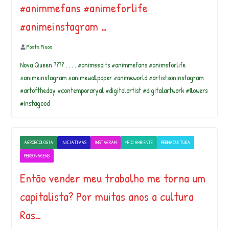
#animmefans #animeforlife
#animeinstagram …
Posts Fixos
Nova Queen ???? . . . . #animeedits #animmefans #animeforlife
#animeinstagram #animewallpaper #animeworld #artistsoninstagram
#artoftheday #contemporaryal #digitalartist #digitalartwork #flowers
#instagood
AGROECOLOGIA
INICIATIVAS
INSTAGRAM
MEIO AMBIENTE
PERMACULTURA
PERSONAGENS
Então vender meu trabalho me torna um
capitalista? Por muitas anos a cultura
Ras…