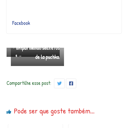
Facebook
La paz comienza
Sumaq sumaq Com
← An
Seg
terior
con una sonrisa
partiendo secretos
uint
e →
de la puchka.
Compartilhe esse post:
Pode ser que goste também...