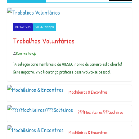
t
a
ci
a
INICIATIVAS
VOLUNTARIADO
é
A
Trabalhos Voluntários
c
r
Ramires Navajo
o
b
“A seleção para membresia da AIESEC no Rio de Janeiro está aberta!
a
Gere impacto, viva liderança prática e desenvolva-se pessoal
t
a
ci
Mochileiros & Encontros
r
c
e
????Mochileiros????Solteiros
n
s
e
Mochileiros & Encontros
e