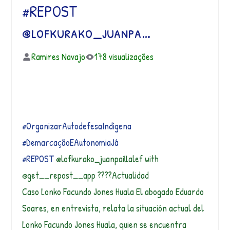
#REPOST
@lofkurako_juanpa…
Ramires Navajo
178 visualizações
#OrganizarAutodefesaIndígena
#DemarcaçãoEAutonomiaJá
#REPOST
@lofkurako_juanpaillalef with
@get__repost__app ????Actualidad
Caso Lonko Facundo Jones Huala El abogado Eduardo
Soares, en entrevista, relata la situación actual del
Lonko Facundo Jones Huala, quien se encuentra