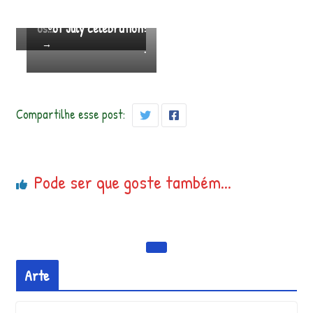
rio
agem.br estará con
ng you a joyful 4th
uint
r
os…
e
of July celebration!
→
·
Compartilhe esse post:
Pode ser que goste também...
Arte