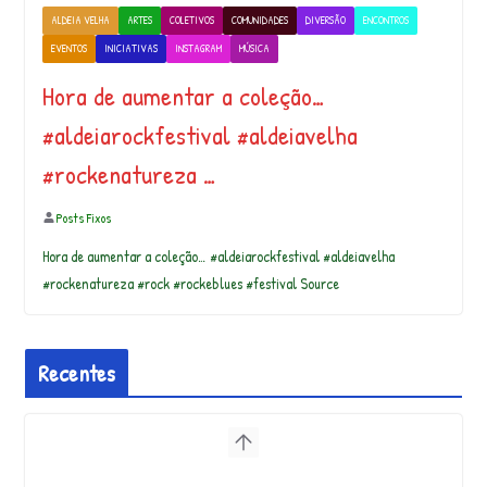
ALDEIA VELHA
ARTES
COLETIVOS
COMUNIDADES
DIVERSÃO
ENCONTROS
EVENTOS
INICIATIVAS
INSTAGRAM
MÚSICA
Hora de aumentar a coleção…
#aldeiarockfestival #aldeiavelha
#rockenatureza …
Posts Fixos
Hora de aumentar a coleção… #aldeiarockfestival #aldeiavelha
#rockenatureza #rock #rockeblues #festival Source
Recentes