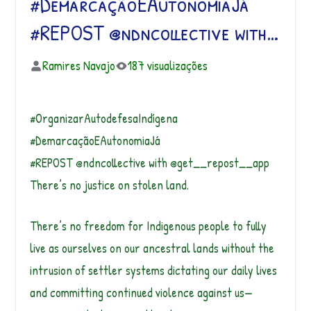
#DemarcaçãoEAutonomiaJá
#REPOST @ndncollective with…
Ramires Navajo
187 visualizações
#OrganizarAutodefesaIndígena
#DemarcaçãoEAutonomiaJá
#REPOST @ndncollective with @get__repost__app
There’s no justice on stolen land.
There’s no freedom for Indigenous people to fully
live as ourselves on our ancestral lands without the
intrusion of settler systems dictating our daily lives
and committing continued violence against us—