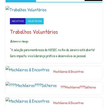
…
INICIATIVAS
VOLUNTARIADO
A
O
Trabalhos Voluntários
S
P
Ramires Navajo
E
“A seleção para membresia da AIESEC no Rio de Janeiro está aberta!
R
E
Gere impacto, viva liderança prática e desenvolva-se pessoal
G
RI
N
Mochileiros & Encontros
O
S
E
????Mochileiros????Solteiros
A
N
D
Mochileiros & Encontros
A