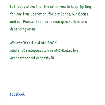
Let today stoke that fire within you to keep fighting
for our true liberation, for our Lands, our Bodies,
and our People. The next seven generations are
depending on us.
#FourthOfYouLie #LANDBACK
#DefendDevelopDecolonize #NDNCollective
#repostandroid #repostw10
Vem aí a Feira de Ar
←
raial Compre de uma
Facebook
An
Mamãe! @gruposdevi
Happy 4th July Wishi
te
Seg