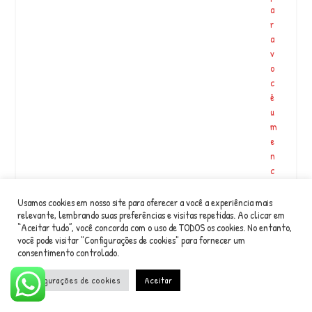
a
r
a
v
o
c
ê
u
m
e
n
c
o
n
Usamos cookies em nosso site para oferecer a você a experiência mais
t
relevante, lembrando suas preferências e visitas repetidas. Ao clicar em
“Aceitar tudo”, você concorda com o uso de TODOS os cookies. No entanto,
r
você pode visitar "Configurações de cookies" para fornecer um
o
consentimento controlado.
m
ui
Configurações de cookies
Aceitar
t
o