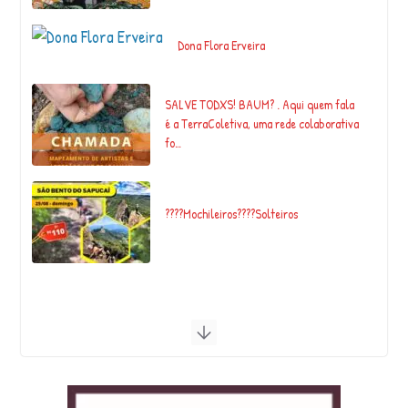
Dona Flora Erveira
SALVE TODXS! BAUM? . Aqui quem fala
é a TerraColetiva, uma rede colaborativa
fo…
????Mochileiros????Solteiros