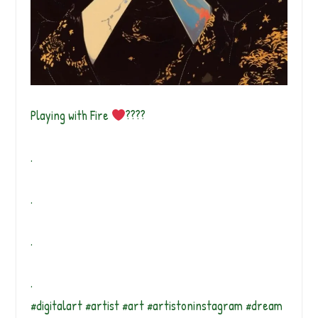
Playing with Fire
‍????
.
.
.
.
#digitalart #artist #art #artistoninstagram #dream