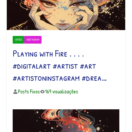
ARTES
INSTAGRAM
Playing with Fire . . . .
#digitalart #artist #art
#artistoninstagram #drea…
Posts Fixos
169 visualizações