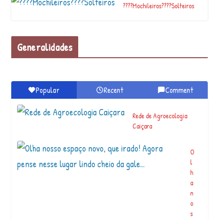
????Mochileiros????Solteiros
Generalidades
Popular
Recent
Comment
Rede de Agroecologia
Caiçara
O
l
h
a
n
o
s