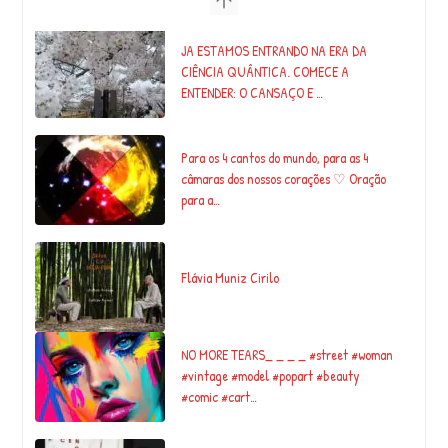
JA ESTAMOS ENTRANDO NA ERA DA
CIÊNCIA QUÂNTICA. COMECE A
ENTENDER: O CANSAÇO E …
Para os 4 cantos do mundo, para as 4
câmaras dos nossos corações ♡ Oração
para a…
Flávia Muniz Cirilo
NO MORE TEARS_ _ _ _ #street #woman
#vintage #model #popart #beauty
#comic #cart…