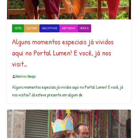
ARTES
CULTURA
INICIATIVAS
INSTAGRAM
MÚSICA
Alguns momentos especiais já vividos
aqui no Portal Lumen! E você, já nos
visit…
Ramires Navajo
Alguns momentos especiais já vividos aqui no Portal Lumen! E você, já
nos visitou? Já esteve presente em algum de