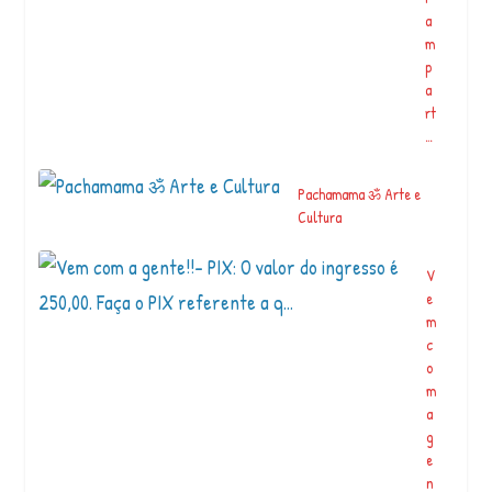
a
m
p
a
rt
…
Pachamama ॐ Arte e
Cultura
V
e
m
c
o
m
a
g
e
n