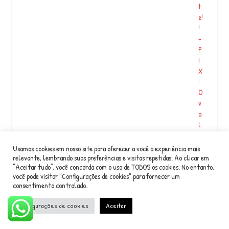
t
e!
!
–
P
I
X
:
O
v
a
l
o
r
Usamos cookies em nosso site para oferecer a você a experiência mais
d
relevante, lembrando suas preferências e visitas repetidas. Ao clicar em
“Aceitar tudo”, você concorda com o uso de TODOS os cookies. No entanto,
o
você pode visitar "Configurações de cookies" para fornecer um
i
consentimento controlado.
n
g
Configurações de cookies
Aceitar
r
e