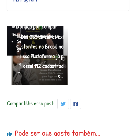
Você é um guia ou ag
←
ência de turismo apa
An
ixonado por compar
te
rio
tilhar os tesouros es
Dos 335 circuitos exi
Se
r
c…
stentes no Brasil no
gu
ssa Plataforma já p
int
e
ossui 192 cadastrad
→
o…
Compartilhe esse post:
Pode ser que goste também...