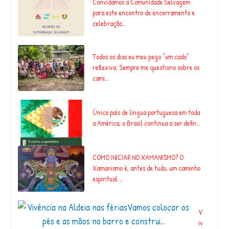
Convidamos a Comunidade Selvagem
para este encontro de encerramento e
celebração…
Todos os dias eu meu pego “um cado”
reflexiva. Sempre me questiono sobre os
cami…
Único país de língua portuguesa em toda
a América, o Brasil continua a ser defin…
COMO INICIAR NO XAMANISMO? O
Xamanismo é, antes de tudo, um caminho
espiritual …
V
iv