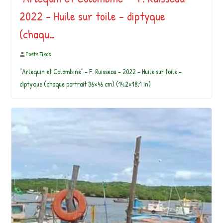
2022 – Huile sur toile – diptyque
(chaqu…
Posts Fixos
“Arlequin et Colombine” – F. Ruisseau – 2022 – Huile sur toile –
diptyque (chaque portrait 36×46 cm) (14,2×18,1 in)