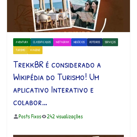
AVENTURA
CLASSIFICADOS
INSTAGRAM
NEGÓCIOS
ROTEIROS
SERVIÇOS
TURISMO
VIAGENS
TrekkBR é considerado a
Wikipédia do Turismo! Um
aplicativo Interativo e
colabor…
Posts Fixos
242 visualizações