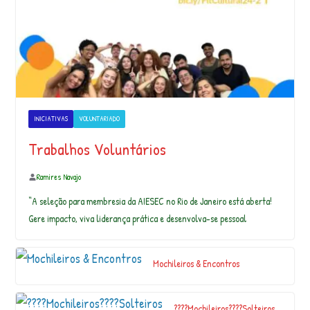
n
o
b
a
r
r
o
e
INICIATIVAS
VOLUNTARIADO
c
o
Trabalhos Voluntários
n
s
Ramires Navajo
t
“A seleção para membresia da AIESEC no Rio de Janeiro está aberta!
r
ui
Gere impacto, viva liderança prática e desenvolva-se pessoal
…
Mochileiros & Encontros
É urgente pautar a agroecologia nas
eleições de 2022! Por isso, seguimos
mobili…
????Mochileiros????Solteiros