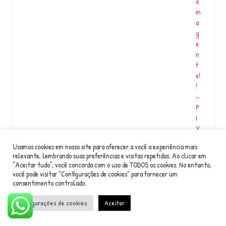
o
m
a
g
e
n
t
e!
!
–
P
I
X
:
Usamos cookies em nosso site para oferecer a você a experiência mais
O
relevante, lembrando suas preferências e visitas repetidas. Ao clicar em
v
“Aceitar tudo”, você concorda com o uso de TODOS os cookies. No entanto,
a
você pode visitar "Configurações de cookies" para fornecer um
l
consentimento controlado.
o
r
Configurações de cookies
Aceitar
d
o