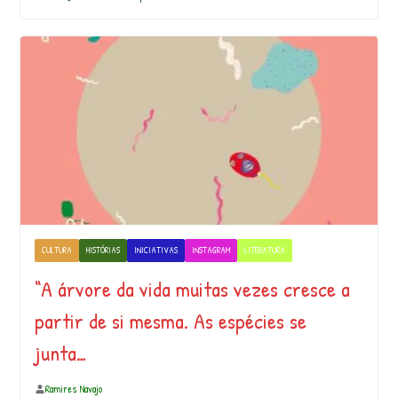
CULTURA
HISTÓRIAS
INICIATIVAS
INSTAGRAM
LITERATURA
“A árvore da vida muitas vezes cresce a
partir de si mesma. As espécies se
junta…
Ramires Navajo