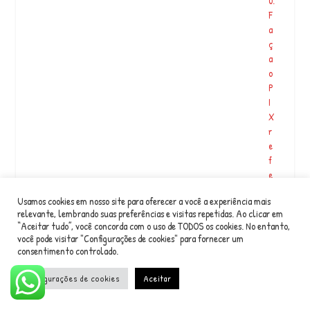
0.
F
a
ç
a
o
P
I
X
r
e
f
e
r
Usamos cookies em nosso site para oferecer a você a experiência mais
e
relevante, lembrando suas preferências e visitas repetidas. Ao clicar em
n
“Aceitar tudo”, você concorda com o uso de TODOS os cookies. No entanto,
t
você pode visitar "Configurações de cookies" para fornecer um
e
consentimento controlado.
a
q
Configurações de cookies
Aceitar
…