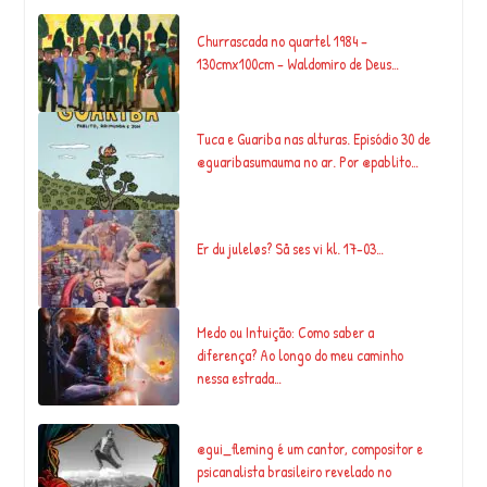
Churrascada no quartel 1984 –
130cmx100cm – Waldomiro de Deus…
Tuca e Guariba nas alturas. Episódio 30 de
@guaribasumauma no ar. Por @pablito…
Er du juleløs? Så ses vi kl. 17-03…
Medo ou Intuição: Como saber a
diferença? Ao longo do meu caminho
nessa estrada…
@gui_fleming é um cantor, compositor e
psicanalista brasileiro revelado no