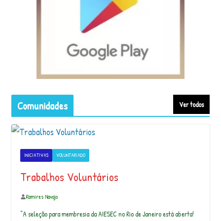
ri
o
u
o
a
r
t
e
d
Comunidades
e
Ver todos
s
t
a
e
d
INICIATIVAS
VOLUNTARIADO
i
Trabalhos Voluntários
ç
ã
o
Ramires Navajo
d
“A seleção para membresia da AIESEC no Rio de Janeiro está aberta!
o