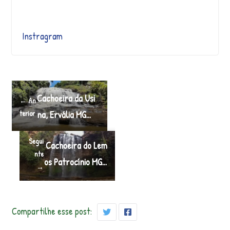
Instragram
Cachoeira da Usi
← An
terior
na, Ervália MG…
Segui
Cachoeira do Lem
nte
os Patrocínio MG…
→
Compartilhe esse post: