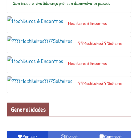
Gere impacto, viva liderança prática e desenvolva-se pessoal
A
l
d
Mochileiros & Encontros
e
i
a
R
????Mochileiros????Solteiros
o
c
k
Mochileiros & Encontros
F
e
s
????Mochileiros????Solteiros
ti
v
a
l,
Generalidades
e
n
…
Popular
Recent
Comment