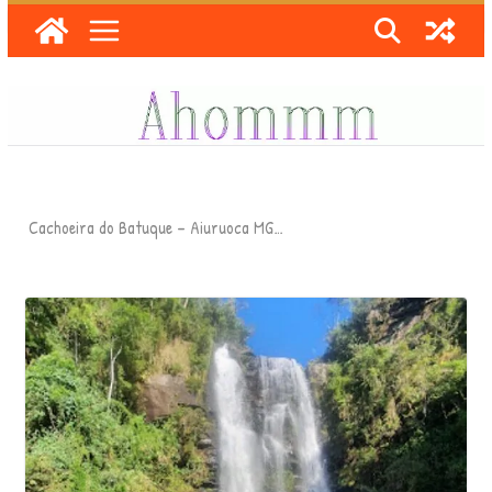
Skip
to
content
Cachoeira do Batuque – Aiuruoca MG…