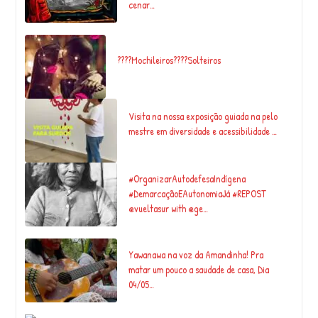
cenar…
????Mochileiros????Solteiros
Visita na nossa exposição guiada na pelo
mestre em diversidade e acessibilidade …
#OrganizarAutodefesaIndígena
#DemarcaçãoEAutonomiaJá #REPOST
@vueltasur with @ge…
Yawanawa na voz da Amandinha! Pra
matar um pouco a saudade de casa, Dia
04/05…