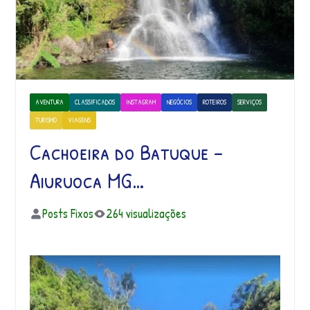
AVENTURA
CLASSIFICADOS
INSTAGRAM
NEGÓCIOS
ROTEIROS
SERVIÇOS
TURISMO
VIAGENS
Cachoeira do Batuque –
Aiuruoca MG…
Posts Fixos
264 visualizações