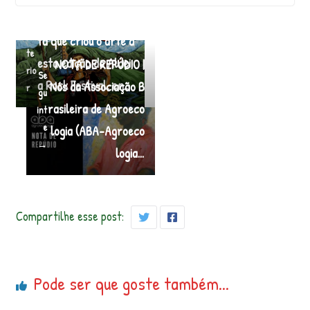
@_gripe , o desenhis
←
An
ta que criou o arte d
te
esta edição do Aldei
NOTA DE REPÚDIO |
rio
Se
a Rock Festival, en…
Nós da Associação B
r
gu
rasileira de Agroeco
int
e
logia (ABA-Agroeco
→
logia…
Compartilhe esse post:
Pode ser que goste também...