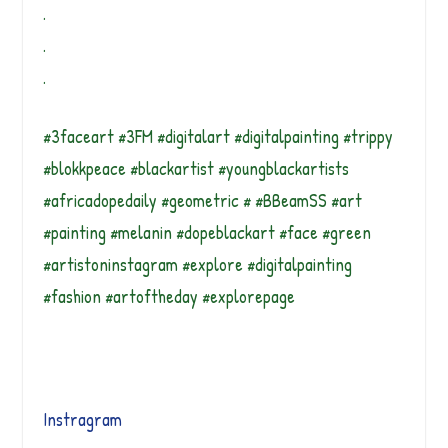
.
.
.
#3faceart #3FM #digitalart #digitalpainting #trippy
#blokkpeace #blackartist #youngblackartists
#africadopedaily #geometric # #BBeamSS #art
#painting #melanin #dopeblackart #face #green
#artistoninstagram #explore #digitalpainting
#fashion #artoftheday #explorepage
Instragram