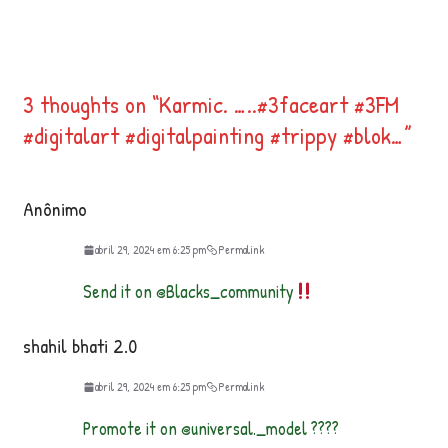
3 thoughts on “
Karmic. …..#3faceart #3FM
#digitalart #digitalpainting #trippy #blok…
”
Anônimo
abril 29, 2024 em 6:25 pm
Permalink
Send it on @Blacks_community
shahil bhati 2.0
abril 29, 2024 em 6:25 pm
Permalink
Promote it on @universal._model ????