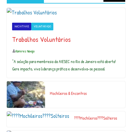
Geografia Extrema
INICIATIVAS
VOLUNTARIADO
Pedra da Chaminé- Passa Tempo MG…
Trabalhos Voluntários
Ramires Navajo
The Sea in Her Eyes . . . . #digitalart #artist #art
#artistoninstagram #dr…
“A seleção para membresia da AIESEC no Rio de Janeiro está aberta!
Gere impacto, viva liderança prática e desenvolva-se pessoal
Mochileiros & Encontros
Evento já cadastrado no Aplicativo. ..e
muitos outros! www.trekkbr..com.br #fes…
????Mochileiros????Solteiros
A sustentabilidade não é um mero