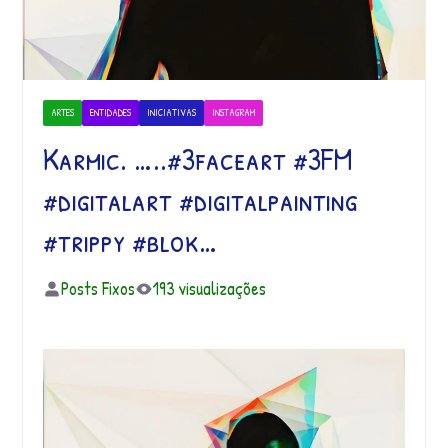
ARTES
ENTIDADES
INICIATIVAS
INSTAGRAM
Karmic. …..#3faceart #3FM
#digitalart #digitalpainting
#trippy #blok…
Posts Fixos
193 visualizações