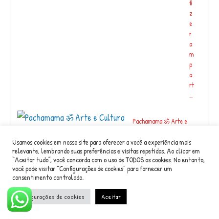
fi
z
e
r
a
m
p
a
rt
…
Pachamama ॐ Arte e
Cultura
Usamos cookies em nosso site para oferecer a você a experiência mais
relevante, lembrando suas preferências e visitas repetidas. Ao clicar em
V
“Aceitar tudo”, você concorda com o uso de TODOS os cookies. No entanto,
e
você pode visitar "Configurações de cookies" para fornecer um
consentimento controlado.
m
c
Configurações de cookies
Aceitar
o
m
a