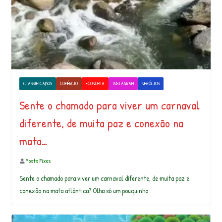
CLASSIFICADOS
COMÉRCIO
ECONOMIA
INSTAGRAM
NEGÓCIOS
Sente o chamado para viver um carnaval
diferente, de muita paz e conexão na
mata…
Posts Fixos
Sente o chamado para viver um carnaval diferente, de muita paz e
conexão na mata atlântica? Olha só um pouquinho