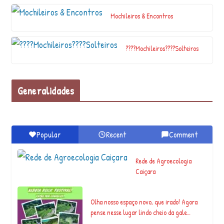
Mochileiros & Encontros
Antumpa un lugar misterioso Negra
Muerta Humahuaca Jujuy #serjatuninti
#jatun…
????Mochileiros????Solteiros
Trabalhos Voluntários
Generalidades
Jhon Bermond
Popular
Recent
Comment
Hippies… Malucos,
Rede de Agroecologia
Roots e Afins
Caiçara
Olha nosso espaço novo, que irado! Agora
pense nesse lugar lindo cheio da gale…