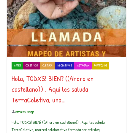
ARTES
COLETIVOS
CULTURA
INICIATIVAS
INSTAGRAM
PORTFÓLIOS
Hola, TODXS! BIEN? ((Ahora en
castellano)) . Aqui les saluda
TerraColetiva, una…
Ramires Navajo
Hola, TODXS! BIEN? ((Ahora en castellano)) . Aqui les saluda
TerraColetiva, una red colaborativa formada por artistas,