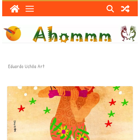
Skip
to
content
Eduardo Uchôa Art