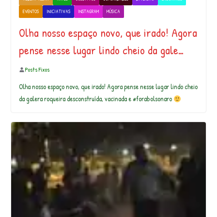
EVENTOS
INICIATIVAS
INSTAGRAM
MÚSICA
Olha nosso espaço novo, que irado! Agora
pense nesse lugar lindo cheio da gale…
Posts Fixos
Olha nosso espaço novo, que irado! Agora pense nesse lugar lindo cheio
da galera roqueira desconstruída, vacinada e #forabolsonaro