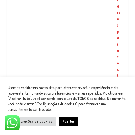
a
m
o
s
p
a
r
a
v
o
c
ê
u
Usamos cookies em nosso site para oferecer a você a experiência mais
m
relevante, lembrando suas preferências e visitas repetidas. Ao clicar em
e
“Aceitar tudo”, você concorda com o uso de TODOS os cookies. No entanto,
n
você pode visitar "Configurações de cookies" para fornecer um
c
consentimento controlado.
o
n
Configurações de cookies
Aceitar
t
r