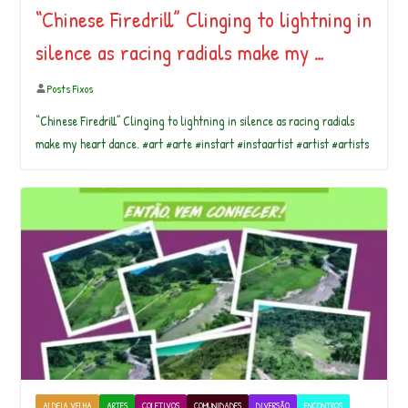
“Chinese Firedrill” Clinging to lightning in
silence as racing radials make my …
Posts Fixos
“Chinese Firedrill” Clinging to lightning in silence as racing radials
make my heart dance. #art #arte #instart #instaartist #artist #artists
ALDEIA VELHA
ARTES
COLETIVOS
COMUNIDADES
DIVERSÃO
ENCONTROS