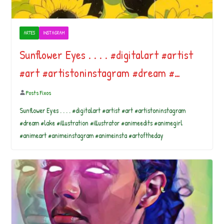
ARTES
INSTAGRAM
Sunflower Eyes . . . . #digitalart #artist
#art #artistoninstagram #dream #…
Posts Fixos
Sunflower Eyes . . . . #digitalart #artist #art #artistoninstagram
#dream #lake #illustration #illustrator #animeedits #animegirl
#animeart #animeinstagram #animeinsta #artoftheday