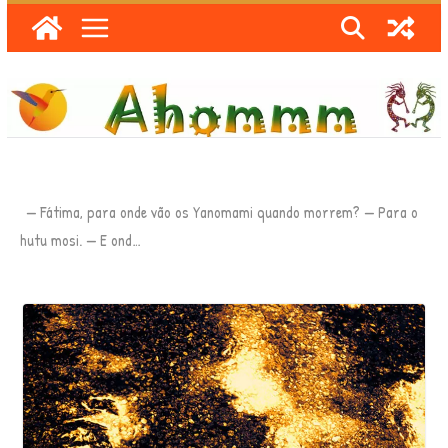
Skip
to
content
— Fátima, para onde vão os Yanomami quando morrem? — Para o
hutu mosi. — E ond…