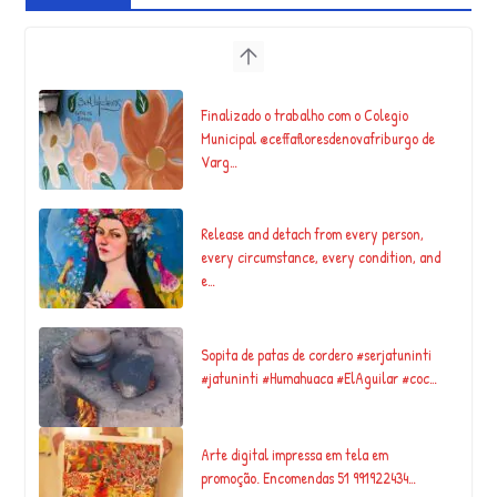
Finalizado o trabalho com o Colegio
Municipal @ceffafloresdenovafriburgo de
Varg…
Release and detach from every person,
every circumstance, every condition, and
e…
Sopita de patas de cordero #serjatuninti
#jatuninti #Humahuaca #ElAguilar #coc…
Arte digital impressa em tela em
promoção. Encomendas 51 991922434…