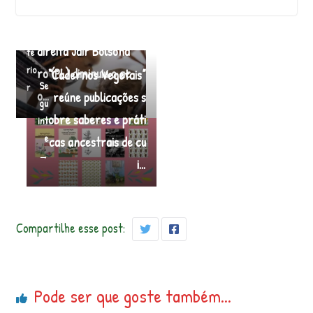
EXCLUSIVO | A gest
←
ão do extremista de
An
direita Jair Bolsona
te
rio
ro (PL) diminuiu o ac
“Cadernos Vegetais”
Se
r
o…
reúne publicações s
gu
obre saberes e práti
int
e
cas ancestrais de cu
→
i…
Compartilhe esse post:
Pode ser que goste também...