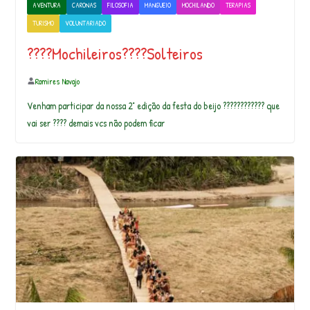
AVENTURA
CARONAS
FILOSOFIA
MANGUEIO
MOCHILANDO
TERAPIAS
TURISMO
VOLUNTARIADO
????Mochileiros????Solteiros
Ramires Navajo
Venham participar da nossa 2° edição da festa do beijo ???????????? que
vai ser ???? demais vcs não podem ficar