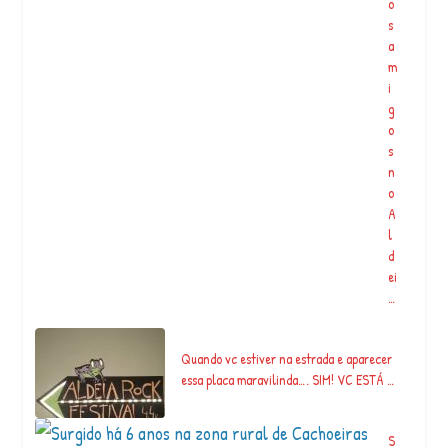
o
s
a
m
i
g
o
s
n
o
A
l
d
ei
…
Quando vc estiver na estrada e aparecer
essa placa maravilinda…. SIM! VC ESTÁ …
S