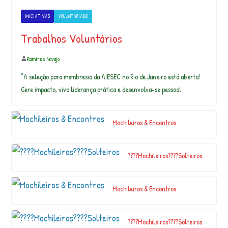
c
m
INICIATIVAS
VOLUNTARIADO
H
Trabalhos Voluntários
o
r
t
Ramires Navajo
ê
“A seleção para membresia da AIESEC no Rio de Janeiro está aberta!
n
Gere impacto, viva liderança prática e desenvolva-se pessoal
si
a
s
Mochileiros & Encontros
|
o
b
r
????Mochileiros????Solteiros
a
d
e
Mochileiros & Encontros
a
r
t
????Mochileiros????Solteiros