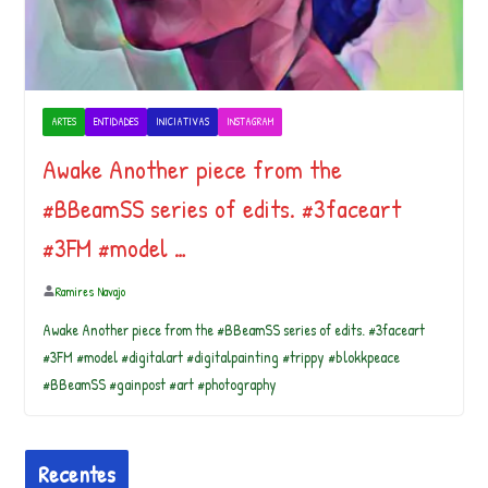
ARTES
ENTIDADES
INICIATIVAS
INSTAGRAM
Awake Another piece from the
#BBeamSS series of edits. #3faceart
#3FM #model …
Ramires Navajo
Awake Another piece from the #BBeamSS series of edits. #3faceart
#3FM #model #digitalart #digitalpainting #trippy #blokkpeace
#BBeamSS #gainpost #art #photography
Recentes