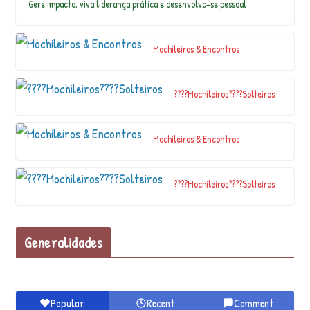
Gere impacto, viva liderança prática e desenvolva-se pessoal
n
ci
a
Mochileiros & Encontros
n
a
A
????Mochileiros????Solteiros
l
d
ei
Mochileiros & Encontros
a
e
s
p
????Mochileiros????Solteiros
e
ci
a
Generalidades
l
a
g
r
o
Popular
Recent
Comment