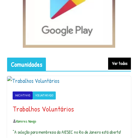
m
o
s
p
l
a
n
t
a
Comunidades
Ver todos
r
n
a
a
l
INICIATIVAS
VOLUNTARIADO
d
ei
Trabalhos Voluntários
a
?
Ramires Navajo
V
iv
“A seleção para membresia da AIESEC no Rio de Janeiro está aberta!
ê