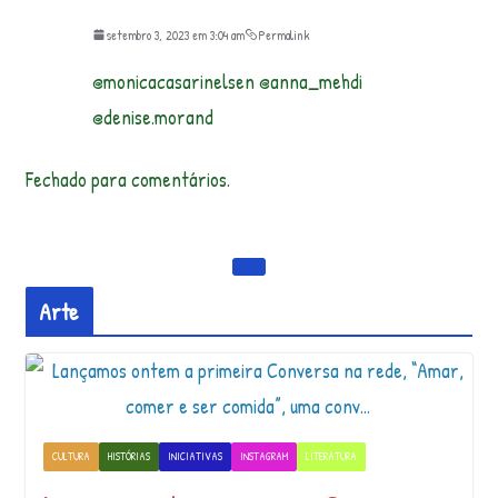
setembro 3, 2023 em 3:04 am
Permalink
@monicacasarinelsen @anna_mehdi
@denise.morand
Fechado para comentários.
Arte
CULTURA
HISTÓRIAS
INICIATIVAS
INSTAGRAM
LITERATURA