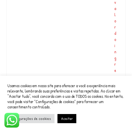
v
i
a
n
l
h
o
o
r
c
d
ã
o
o
i
”
n
@
g
s
r
p
e
e
s
t
s
o
Usamos cookies em nosso site para oferecer a você a experiência mais
o
#
relevante, lembrando suas preferências e visitas repetidas. Ao clicar em
é
“Aceitar tudo”, você concorda com o uso de TODOS os cookies. No entanto,
s
2
você pode visitar "Configurações de cookies" para fornecer um
a
consentimento controlado.
5
m
0,
p
Configurações de cookies
Aceitar
0
a
0.
#