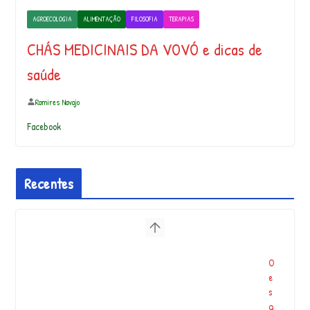
AGROECOLOGIA
ALIMENTAÇÃO
FILOSOFIA
TERAPIAS
CHÁS MEDICINAIS DA VOVÓ e dicas de
saúde
Ramires Navajo
Facebook
Recentes
O
e
s
q