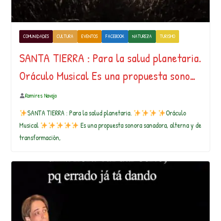
COMUNIDADES
CULTURA
EVENTOS
FACEBOOK
NATUREZA
TURISMO
SANTA TIERRA : Para la salud planetaria.
Oráculo Musical Es una propuesta sono…
Ramires Navajo
SANTA TIERRA : Para la salud planetaria.
Oráculo
Musical
Es una propuesta sonora sanadora, alterna y de
transformación,