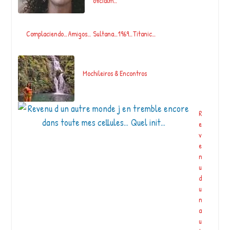
oficialm…
Complaciendo…Amigos… Sultana…1969…Titanic…
Mochileiros & Encontros
R
e
v
e
n
u
d
u
n
a
u