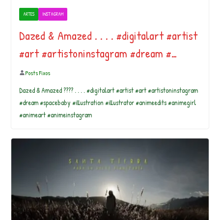
ARTES
INSTAGRAM
Dazed & Amazed . . . . #digitalart #artist
#art #artistoninstagram #dream #…
Posts Fixos
Dazed & Amazed ???? . . . . #digitalart #artist #art #artistoninstagram
#dream #spacebaby #illustration #illustrator #animeedits #animegirl
#animeart #animeinstagram