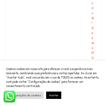
c
rí
v
el
!
O
n
o
ss
o
M
U
IT
O
Usamos cookies em nosso site para oferecer a você a experiência mais
O
relevante, lembrando suas preferências e visitas repetidas. Ao clicar em
“Aceitar tudo”, você concorda com o uso de TODOS os cookies. No entanto,
B
você pode visitar "Configurações de cookies" para fornecer um
RI
consentimento controlado.
G
A
Configurações de cookies
Aceitar
D
O