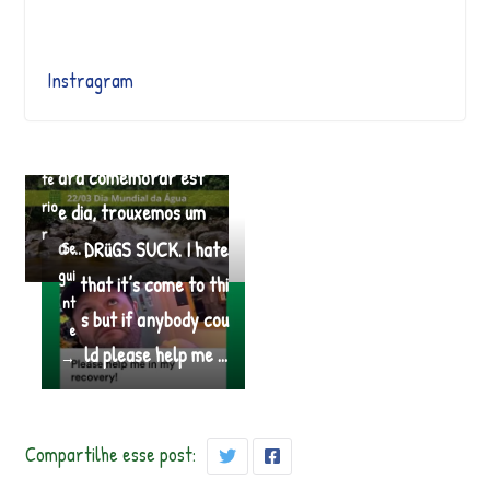
Instragram
Hoje celebramos o D
←
ia Mundial da Água! P
An
ara comemorar est
te
rio
e dia, trouxemos um
r
a …
DRüGS SUCK. I hate
Se
gui
that it’s come to thi
nt
s but if anybody cou
e
ld please help me …
→
Compartilhe esse post: