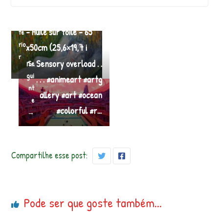
“Nymphe endormie”
←
– F. Ruisseau – 2022
An
– Huile sur toile – 65
te
rio
x50cm (25,6×19,7 i
r
n…
Sensory overload . .
Se
gui
. . . #animeart #artg
nt
allery #art #ocean
e
#colorful #r…
→
Compartilhe esse post:
Pode ser que goste também...