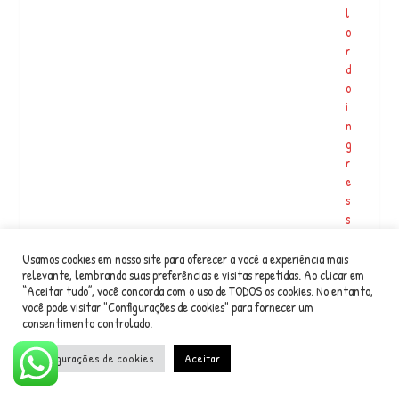
l
o
r
d
o
i
n
g
r
e
s
s
o
é
Usamos cookies em nosso site para oferecer a você a experiência mais
relevante, lembrando suas preferências e visitas repetidas. Ao clicar em
2
“Aceitar tudo”, você concorda com o uso de TODOS os cookies. No entanto,
5
você pode visitar "Configurações de cookies" para fornecer um
0,
consentimento controlado.
0
0.
Configurações de cookies
Aceitar
F
a