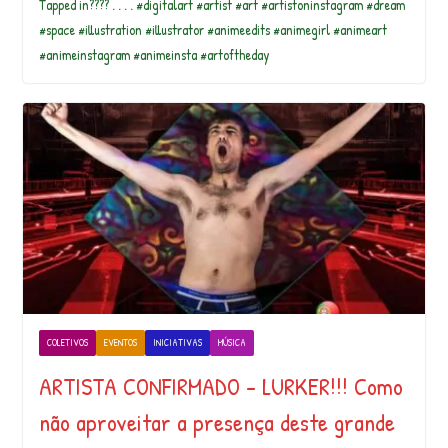
Tapped in???? . . . . #digitalart #artist #art #artistoninstagram #dream
#space #illustration #illustrator #animeedits #animegirl #animeart
#animeinstagram #animeinsta #artoftheday
COLETIVOS
EVENTOS
INICIATIVAS
MÚSICA
ARTISTA CONFIRMADO – LURKER!!! Como
não aproveitar a presença deste grande