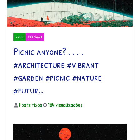
ARTES
INSTAGRAM
Picnic anyone? . . . .
#architecture #vibrant
#garden #picnic #nature
#futur…
Posts Fixos
184 visualizações