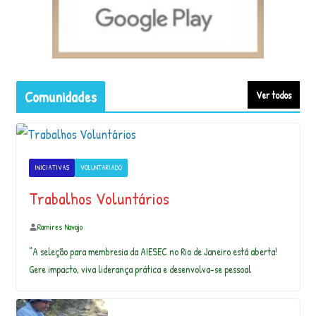
Amigos! Li que para manifestar o que se
quer, é preciso imaginar que se tem. Foi…
Comunidades
Ver todos
Série “Minhocão” “Senhora de prata”
@hlucatelli #graffiti #streetart #art
#gra…
INICIATIVAS
VOLUNTARIADO
Araquem Oficial
Trabalhos Voluntários
Ramires Navajo
Belíssima imagem aérea das praias das
“A seleção para membresia da AIESEC no Rio de Janeiro está aberta!
Conchas e Peró (divididas pelo Morro da
Gere impacto, viva liderança prática e desenvolva-se pessoal
V…