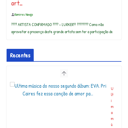
art…
Ramires Navajo
???? ARTISTA CONFIRMADO ???? – LURKER!!! ???????? Como não
aproveitar a presença deste grande artista sem ter a participação de
Recentes
U
lt
i
m
a
m
ú