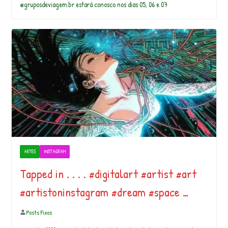
@gruposdeviagem.br estará conosco nos dias 05, 06 e 07
ARTES
INSTAGRAM
Tapped in . . . . #digitalart #artist #art
#artistoninstagram #dream #space …
Posts Fixos