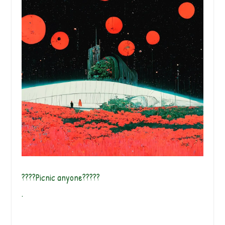
????Picnic anyone?????
.
.