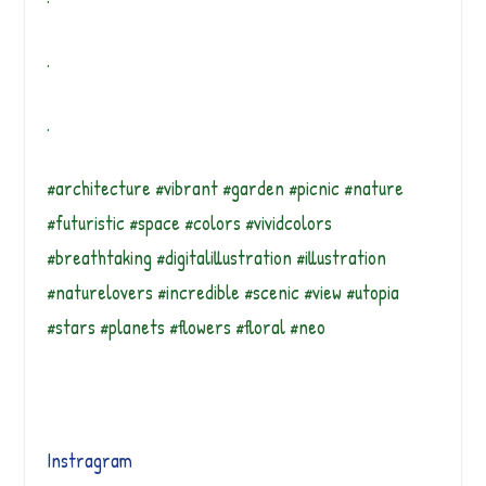
.
.
#architecture #vibrant #garden #picnic #nature
#futuristic #space #colors #vividcolors
#breathtaking #digitalillustration #illustration
#naturelovers #incredible #scenic #view #utopia
#stars #planets #flowers #floral #neo
Instragram