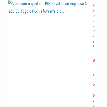
V
e
m
c
o
m
a
g
e
n
t
e!
!
–
P
I
X
:
O
v
a