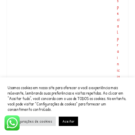
s
b
p
é
e
m
ci
n
a
a
l
#
p
p
r
l
a
a
i
y
n
li
ic
s
ia
t
r
d
Usamos cookies em nosso site para oferecer a você a experiência mais
o
o
relevante, lembrando suas preferências e visitas repetidas. Ao clicar em
a
z
“Aceitar tudo”, você concorda com o uso de TODOS os cookies. No entanto,
n
…
você pode visitar "Configurações de cookies" para fornecer um
o
consentimento controlado.
e
m
Configurações de cookies
Aceitar
Buena
c
tarde
o
amigos