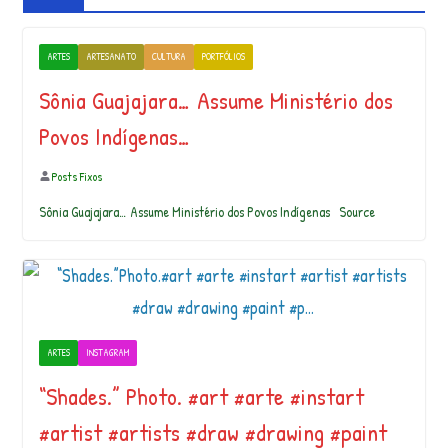
ARTES
ARTESANATO
CULTURA
PORTFÓLIOS
Sônia Guajajara… Assume Ministério dos
Povos Indígenas…
Posts Fixos
Sônia Guajajara… Assume Ministério dos Povos Indígenas Source
ARTES
INSTAGRAM
“Shades.” Photo. #art #arte #instart
#artist #artists #draw #drawing #paint