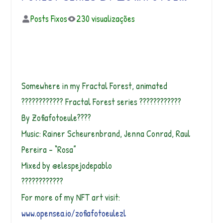
Posts Fixos
230 visualizações
Somewhere in my Fractal Forest, animated
???????????? Fractal Forest series ????????????
By Zofiafotoeule????
Music: Rainer Scheurenbrand, Jenna Conrad, Raul
Pereira – “Rosa”
Mixed by @elespejodepablo
????????????
For more of my NFT art visit:
www.opensea.io/zofiafotoeulezl