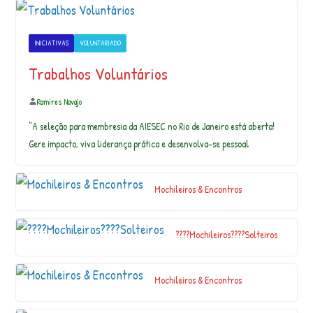
0
2
3
INICIATIVAS
VOLUNTARIADO
n
o
Trabalhos Voluntários
a
t
Ramires Navajo
e
li
“A seleção para membresia da AIESEC no Rio de Janeiro está aberta!
ê
Gere impacto, viva liderança prática e desenvolva-se pessoal
d
a
A
Mochileiros & Encontros
n
a
Ri
????Mochileiros????Solteiros
t
t
e
Mochileiros & Encontros
r
e