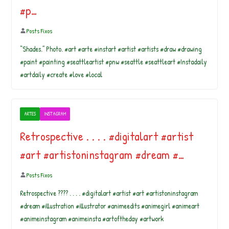
#p…
Posts Fixos
“Shades.” Photo. #art #arte #instart #artist #artists #draw #drawing
#paint #painting #seattleartist #pnw #seattle #seattleart #Instadaily
#artdaily #create #love #local
ARTES
INSTAGRAM
Retrospective . . . . #digitalart #artist
#art #artistoninstagram #dream #…
Posts Fixos
Retrospective ???? . . . . #digitalart #artist #art #artistoninstagram
#dream #illustration #illustrator #animeedits #animegirl #animeart
#animeinstagram #animeinsta #artoftheday #artwork