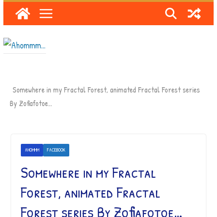
Skip
to
content
Somewhere in my Fractal Forest, animated Fractal Forest series
By Zofiafotoe…
AHOMMM
FACEBOOK
Somewhere in my Fractal
Forest, animated Fractal
Forest series By Zofiafotoe…