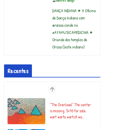
Ramires Navajo
DANÇA INDIANA ✷ A Oficina
de Dança Indiana com
@raissa.conde no
#AYAMUSICAMEDICINA ✷
Oriunda dos templos de
Orissa (leste indiano)
Recentes
“The Overload.” The center
is missing. 5×10 for sale.
#art #arte #artist #a…