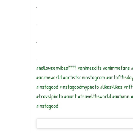
.
.
.
.
#halloweenvibes???? #animeedits #animmefans 
#animeworld #artistsoninstagram #artoftheday 
#instagood #instagoodmyphoto #likes4likes #nft
#travelphoto #aiart #traveltheworld #autumn 
#instagood