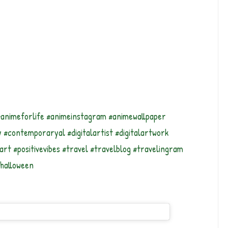
#animeforlife #animeinstagram #animewallpaper
#contemporaryal #digitalartist #digitalartwork
art #positivevibes #travel #travelblog #travelingram
#halloween