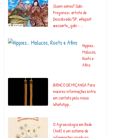
Quem somos? Gabi
Fregonezi, artista de
Descalvado/SP. #Repost
@ecoarte_gabi • …
Hippies…
Malucos,
Roots e
Afins
BRINCO DE MIÇANGA Para
maiores informações entre
em contato pelo nosso
WhatsApp…
O Agroecologia em Rede
(AeR) é um sistema de
informações criado no