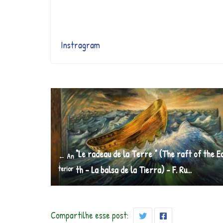
Instragram
“Le radeau de la Terre ” (The raft of the E
← An
terior
th – La balsa de la Tierra) – F. Ru…
Compartilhe esse post: