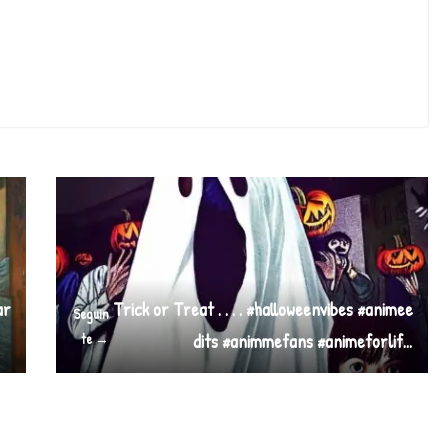
ar
Trick or Treat . . . . #halloweenvibes #animee
Seguin
te →
dits #animmefans #animeforlif…