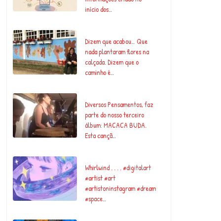
início dos…
Dizem que acabou… Que
nada plantaram flores na
calçada. Dizem que o
caminho é…
Diversos Pensamentos, faz
parte do nosso terceiro
álbum: MACACA BUDA.
Esta cançã…
Whirlwind . . . . #digitalart
#artist #art
#artistoninstagram #dream
#space…