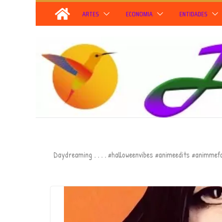
Skip
ARTES
ECONOMIA
ENTIDADES
to
content
Daydreaming . . . . #halloweenvibes #animeedits #animmef