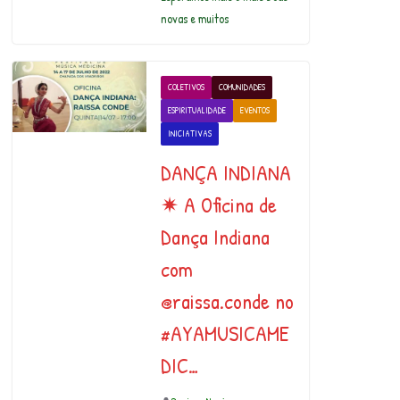
novas e muitos
COLETIVOS
COMUNIDADES
ESPIRITUALIDADE
EVENTOS
INICIATIVAS
DANÇA INDIANA
✷ A Oficina de
Dança Indiana
com
@raissa.conde no
#AYAMUSICAME
DIC…