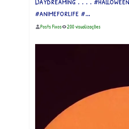
Daydreaming . . . . #hallowe
#animeforlife #…
Posts Fixos
200 visualizações