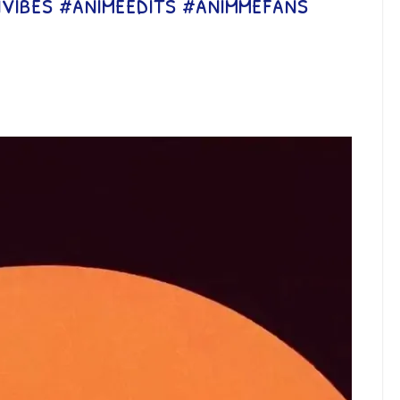
envibes #animeedits #animmefans