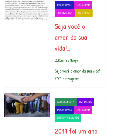
INICIATIVAS
INSTAGRAM
PERSONAGENS
PORTFÓLIOS
Seja você o
amor da sua
vida!…
Ramires Navajo
Seja você o amor da sua vida!
???? Instragram
AGROECOLOGIA
ENTIDADES
INICIATIVAS
INSTAGRAM
SUSTENTABILIDADE
2019 foi um ano