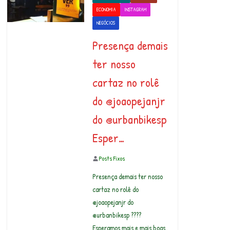
ECONOMIA
INSTAGRAM
NEGÓCIOS
Presença demais
ter nosso
cartaz no rolê
do @joaopejanjr
do @urbanbikesp
Esper…
Posts Fixos
Presença demais ter nosso
cartaz no rolê do
@joaopejanjr do
@urbanbikesp ????
Esperamos mais e mais boas