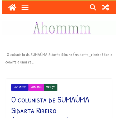
Skip
to
content
O colunista de SUMAÚMA Sidarta Ribeiro (@sidarta_ribeiro) faz o
convite a uma re…
INICIATIVAS
INSTAGRAM
SERVIÇOS
O colunista de SUMAÚMA
Sidarta Ribeiro