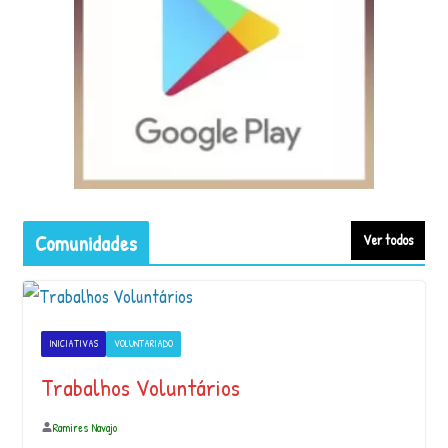
pod…
O Abril Indígena é um movimento de
mobilização para valorização,
visibilidade e …
[ad_1]
Comunidades
Ver todos
Ventania & Banda Hippie
INICIATIVAS
VOLUNTARIADO
O cultivo de esperanças “Antes do NEA
Trabalhos Voluntários
Cajuí aparecer na vida da minha famíli…
Ramires Navajo