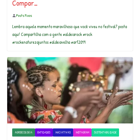
Compar…
Posts Fixos
Lembra aquele momento maravilhoso que você viveu no festival? posta
aqui! Compartilha com a gente #aldeiarock #rock
#rockenaturezajuntos #aldeiavelha #arf2019
AGROECOLOGIA
ENTIDADES
INICIATIVAS
INSTAGRAM
SUSTENTABILIDADE