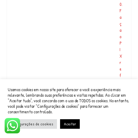
0.
F
a
ç
a
o
P
I
X
r
e
f
e
r
Usamos cookies em nosso site para oferecer a você a experiência mais
e
relevante, lembrando suas preferências e visitas repetidas. Ao clicar em
“Aceitar tudo”, você concorda com o uso de TODOS os cookies. No entanto,
n
você pode visitar "Configurações de cookies" para fornecer um
t
consentimento controlado.
e
a
Configurações de cookies
Aceitar
q
…