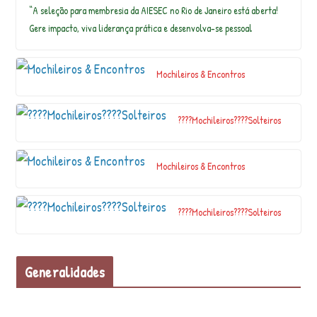
“A seleção para membresia da AIESEC no Rio de Janeiro está aberta!
Cachoeira do Lajeado – Serro MG…
Gere impacto, viva liderança prática e desenvolva-se pessoal
Há 112 anos ocorreu a conquista do
Mochileiros & Encontros
famoso cume do Dedo de Deus. No início
do sé…
????Mochileiros????Solteiros
Enfim, estou consciente do silêncio que
me envolve. Começo de noite, em algum
Mochileiros & Encontros
l…
????Mochileiros????Solteiros
Acompanhe conosco, nessa sexta-feira no @globoreporter, uma
matéria incrível fei…
Generalidades
Araquem Oficial