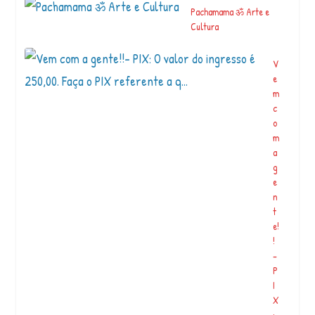
Pachamama ॐ Arte e
Cultura
V
e
m
c
o
m
a
g
e
n
t
e!
!
–
P
I
X
: