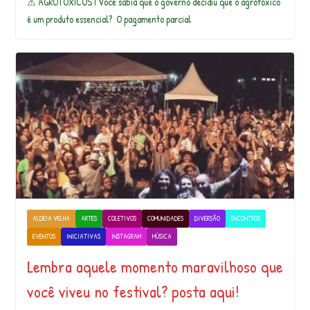
⚠ AGROTÓXICOS I Você sabia que o governo decidiu que o agrótóxico
é um produto essencial?⁣ ⁣ O pagamento parcial
ALDEIA VELHA
ARTES
COLETIVOS
COMUNIDADES
DIVERSÃO
ENCONTROS
EVENTOS
INICIATIVAS
INSTAGRAM
MÚSICA
Lembra aquele momento maravilhoso que
você viveu no festival? posta aqui!