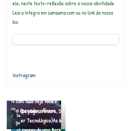
ele, neste texto-reflexão sobre a nossa identidade.
Leia a íntegra em sumauma.com ou no link da nossa
bio
Instragram
Na JAMAICA dizem q
←
ue Dumpling combina
An
com tudo Hoje você v
te
rio
ai aprender a fazer
(Da página Árvore, S
Se
r
…
er Tecnológico)As á
gui
rvores de uma flore
nt