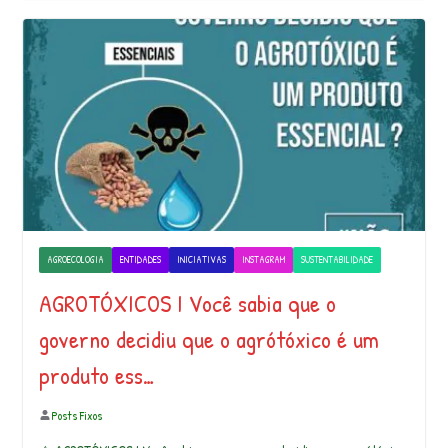
AGROECOLOGIA
ENTIDADES
INICIATIVAS
INSTAGRAM
SUSTENTABILIDADE
AGROTÓXICOS I Você sabia que o
governo decidiu que o agrótóxico é um
produto ess…
Posts Fixos