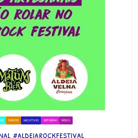
ROS
EVENTOS
INICIATIVAS
INSTAGRAM
MÚSICA
nal #aldeiarockfestival