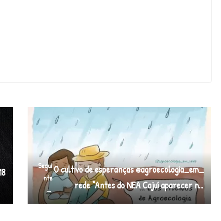
Segui
O cultivo de esperanças @agroecologia_em_
18
nte
rede “Antes do NEA Cajuí aparecer n…
→