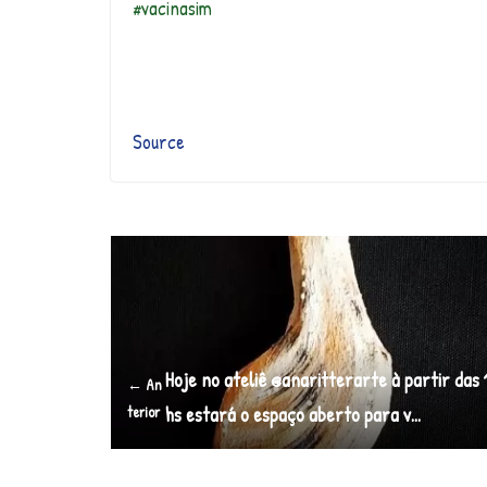
#vacinasim
Source
Hoje no ateliê @anaritterarte à partir das 
← An
terior
hs estará o espaço aberto para v…