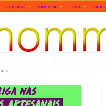
GENERALIDADES
PERMACULTURA
TURISMO
PORTFÓL
inasim…