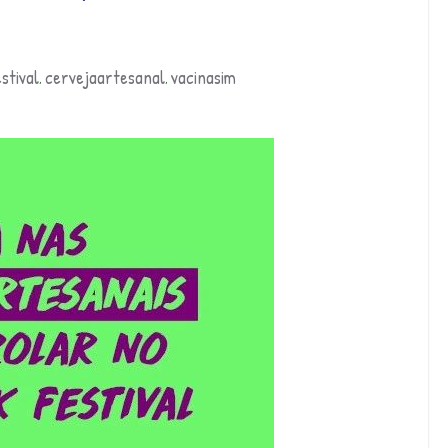
stival
cervejaartesanal
vacinasim
,
,