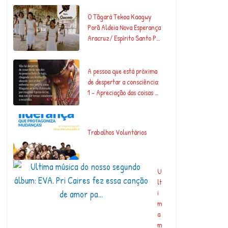
O Tãgará Tekoa Kaagwy
Porã Aldeia Nova Esperança
Aracruz/ Espírito Santo P…
A pessoa que está próxima
de despertar a consciência:
1 – Apreciação das coisas …
Trabalhos Voluntários
U
lt
i
m
a
m