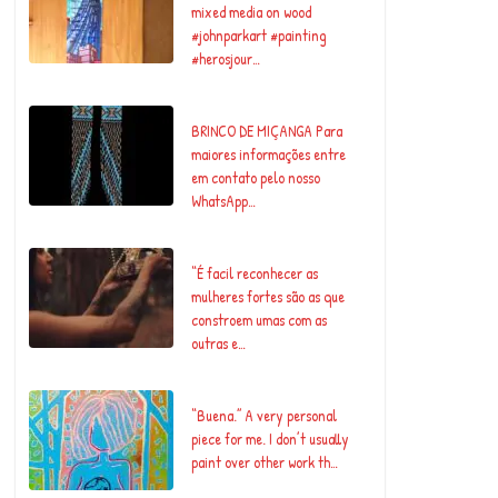
mixed media on wood
#johnparkart #painting
#herosjour…
BRINCO DE MIÇANGA Para
maiores informações entre
em contato pelo nosso
WhatsApp…
“É facil reconhecer as
mulheres fortes são as que
constroem umas com as
outras e…
“Buena.” A very personal
piece for me. I don’t usually
paint over other work th…