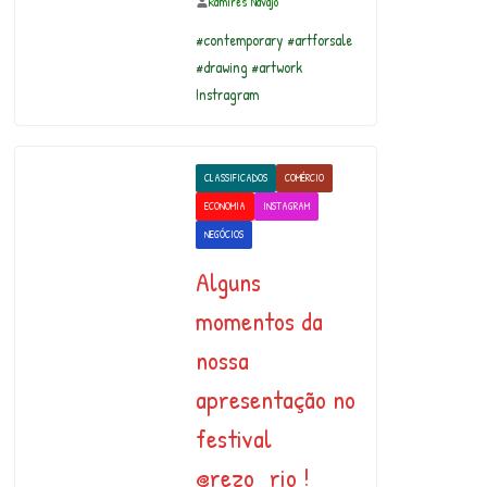
Ramires Navajo
#contemporary #artforsale
#drawing #artwork
Instragram
CLASSIFICADOS
COMÉRCIO
ECONOMIA
INSTAGRAM
NEGÓCIOS
Alguns
momentos da
nossa
apresentação no
festival
@rezo_rio !