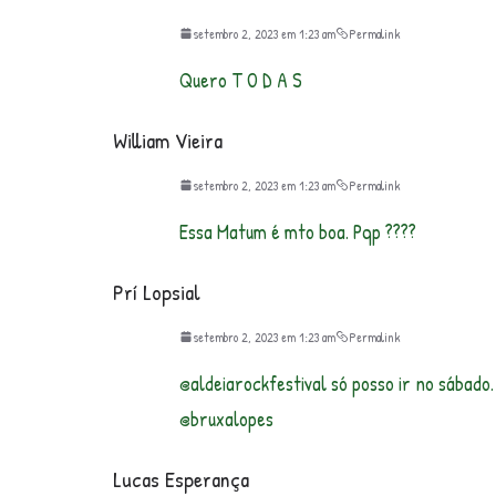
setembro 2, 2023 em 1:23 am
Permalink
Quero T O D A S
William Vieira
setembro 2, 2023 em 1:23 am
Permalink
Essa Matum é mto boa. Pqp ????
Prí Lopsial
setembro 2, 2023 em 1:23 am
Permalink
@aldeiarockfestival só posso ir no sábado
@bruxalopes
Lucas Esperança