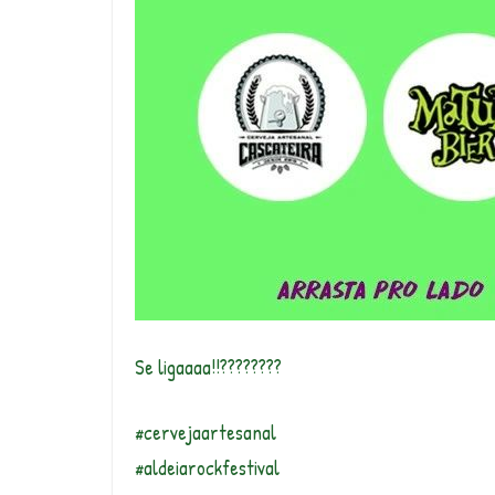
Se ligaaaa!!????????
#cervejaartesanal
#aldeiarockfestival