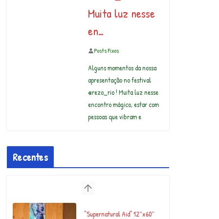
Muita luz nesse
en…
Posts Fixos
Alguns momentos da nossa
apresentação no festival
@rezo_rio ! Muita luz nesse
encontro mágico, estar com
pessoas que vibram e
Recentes
“Supernatural Aid” 12″x60″