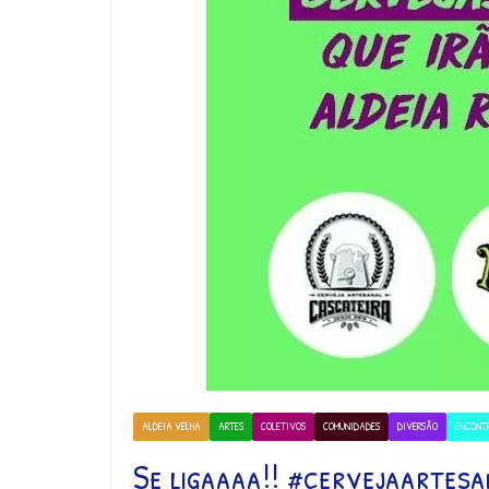
ALDEIA VELHA
ARTES
COLETIVOS
COMUNIDADES
DIVERSÃO
ENCONT
Se ligaaaa!! #cervejaartesa