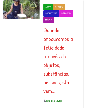
ARTES
CULTURA
INICIATIVAS
INSTAGRAM
MÚSICA
Quando
procuramos a
felicidade
através de
objetos,
substâncias,
pessoas, ela
vem…
Ramires Navajo