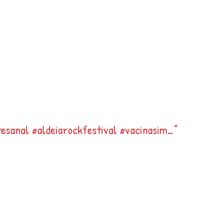
tesanal #aldeiarockfestival #vacinasim…
”