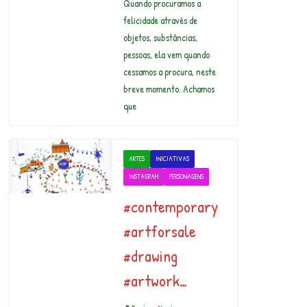
Quando procuramos a
felicidade através de
objetos, substâncias,
pessoas, ela vem quando
cessamos a procura, neste
breve momento. Achamos
que
ARTES
INICIATIVAS
INSTAGRAM
PERSONAGENS
#contemporary
#artforsale
#drawing
#artwork…