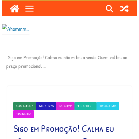
Skip
to
content
Sigo em Promoção! Calma eu não estou a venda Quem voltou ao
preço promocional …
AGROECOLOGIA
INICIATIVAS
INSTAGRAM
MEIO AMBIENTE
PERMACULTURA
PERSONAGENS
Sigo em Promoção! Calma eu