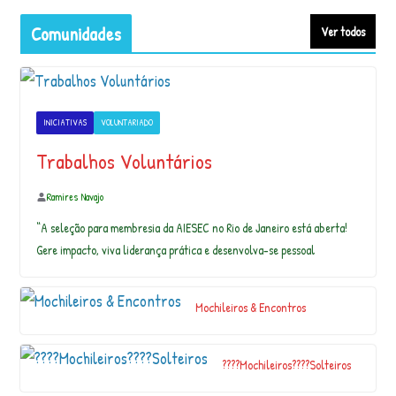
c
Comunidades
Ver todos
o
n
t
r
o
INICIATIVAS
VOLUNTARIADO
“
2
Trabalhos Voluntários
0
A
Ramires Navajo
N
O
“A seleção para membresia da AIESEC no Rio de Janeiro está aberta!
S
Gere impacto, viva liderança prática e desenvolva-se pessoal
D
E
S
Mochileiros & Encontros
A
B
E
????Mochileiros????Solteiros
R
E