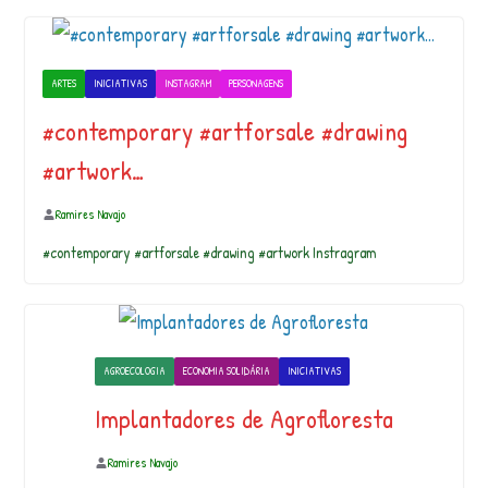
ARTES
INICIATIVAS
INSTAGRAM
PERSONAGENS
#contemporary #artforsale #drawing
#artwork…
Ramires Navajo
#contemporary #artforsale #drawing #artwork Instragram
AGROECOLOGIA
ECONOMIA SOLIDÁRIA
INICIATIVAS
Implantadores de Agrofloresta
Ramires Navajo