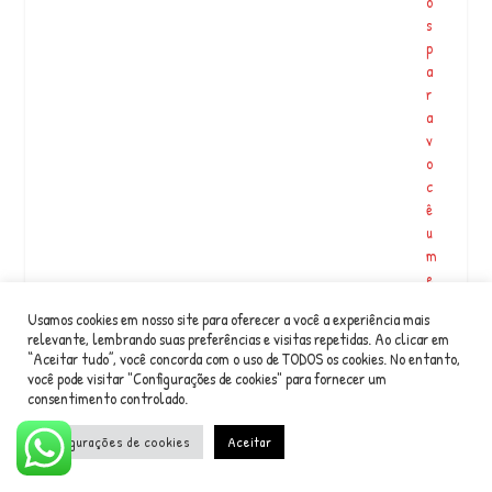
o
s
p
a
r
a
v
o
c
ê
u
m
e
n
Usamos cookies em nosso site para oferecer a você a experiência mais
c
relevante, lembrando suas preferências e visitas repetidas. Ao clicar em
o
“Aceitar tudo”, você concorda com o uso de TODOS os cookies. No entanto,
n
você pode visitar "Configurações de cookies" para fornecer um
t
consentimento controlado.
r
o
Configurações de cookies
Aceitar
m
ui