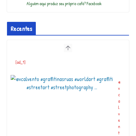
Alguém aqui produz seu próprio café? Facebook
Recentes
[ad_1]
@
v
c
a
l
v
e
n
t