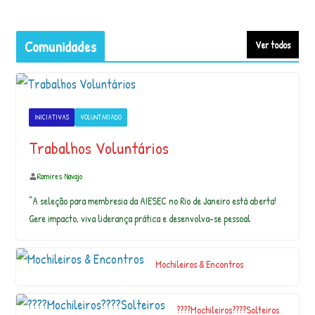
e
c
e
Comunidades
Ver todos
r
a
s
m
u
INICIATIVAS
VOLUNTARIADO
l
h
Trabalhos Voluntários
e
r
Ramires Navajo
e
s
“A seleção para membresia da AIESEC no Rio de Janeiro está aberta!
f
Gere impacto, viva liderança prática e desenvolva-se pessoal
o
r
t
Mochileiros & Encontros
e
s
s
????Mochileiros????Solteiros