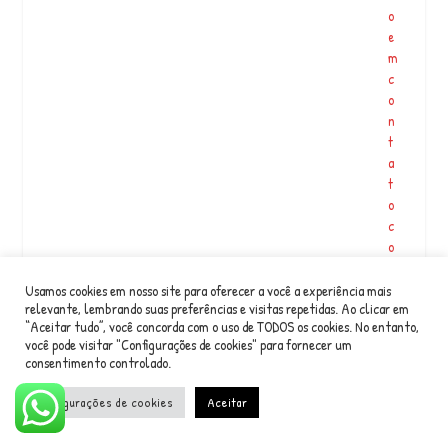
o
e
m
c
o
n
t
a
t
o
c
o
m
…
Usamos cookies em nosso site para oferecer a você a experiência mais
relevante, lembrando suas preferências e visitas repetidas. Ao clicar em
“Aceitar tudo”, você concorda com o uso de TODOS os cookies. No entanto,
P
você pode visitar "Configurações de cookies" para fornecer um
consentimento controlado.
o
d
Configurações de cookies
Aceitar
e
is
s