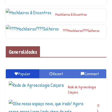
ã
o
a
Mochileiros & Encontros
s
q
u
????Mochileiros????Solteiros
e
c
o
n
Generalidades
s
t
r
o
Popular
Recent
Comment
e
m
u
Rede de Agroecologia
m
Caiçara
a
s
O
c
l
o