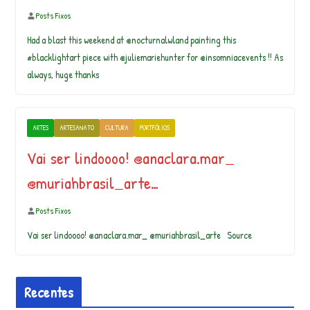
Posts Fixos
Had a blast this weekend at @nocturnalwland painting this
#blacklightart piece with @juliemariehunter for @insomniacevents !! As
always, huge thanks
ARTES
ARTESANATO
CULTURA
PORTFÓLIOS
Vai ser lindoooo! @anaclara.mar_
@muriahbrasil_arte…
Posts Fixos
Vai ser lindoooo! @anaclara.mar_ @muriahbrasil_arte Source
Recentes