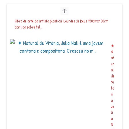
Obra de arte da artista plástica: Lourdes de Deus 150cmx100cm
acrílica sobre tel…
✷
N
at
ur
al
de
Vi
tó
ri
a,
Ju
li
a