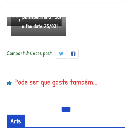
gui
Seja você o amor
cial: Live Especial “O
← An
nt
terior
da sua vida!…
pen Your Mind”. Sav
e
e the date 25/03! …
→
Compartilhe esse post:
Pode ser que goste também...
Arte